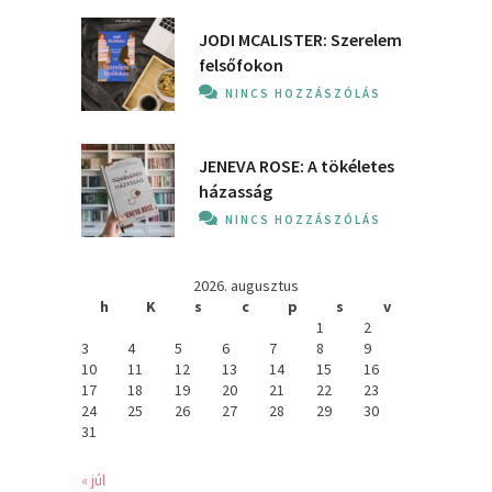
JODI MCALISTER: Szerelem
felsőfokon
NINCS HOZZÁSZÓLÁS
JENEVA ROSE: A ​tökéletes
házasság
NINCS HOZZÁSZÓLÁS
2026. augusztus
h
K
s
c
p
s
v
1
2
3
4
5
6
7
8
9
10
11
12
13
14
15
16
17
18
19
20
21
22
23
24
25
26
27
28
29
30
31
« júl