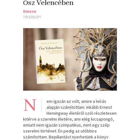
Ősz Velencében
Emese
7 ÉV EZELŐTT
N
em igazán az volt, amire a leírás
alapján számítottam. Inkább Ernest
Hemingway életéről szól részletesen
kitérve a szerelmi életére, ami elég kicsapongó,
emiatt nem igazán szimpatikus, mint egy szép
szerelmi történet. Én pedig az utóbbira
számítottam. Bepillantást nyerhetünk a könyv