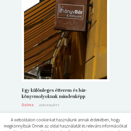
5+1 Kará
Dalma
9
Egy különleges étterem és bár-
könyvmolyoknak mindenképp
Dalma
10 ÉV EZELŐTT
A weboldalon cookie-kat használunk annak érdekében, hogy
megkönnyítsük Önnek az oldal használatát és releváns információkat