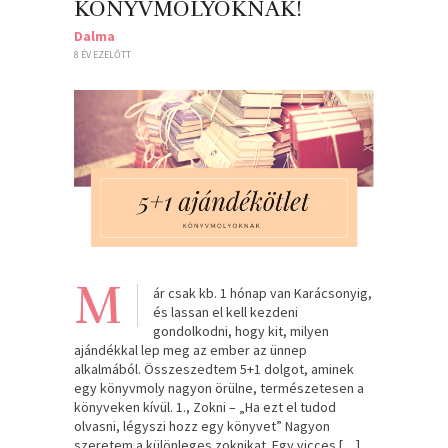
KÖNYVMOLYOKNAK!
Dalma
8 ÉV EZELŐTT
M
ár csak kb. 1 hónap van Karácsonyig,
és lassan el kell kezdeni
gondolkodni, hogy kit, milyen
ajándékkal lep meg az ember az ünnep
alkalmából. Összeszedtem 5+1 dolgot, aminek
egy könyvmoly nagyon örülne, természetesen a
könyveken kívül. 1., Zokni – „Ha ezt el tudod
olvasni, légyszi hozz egy könyvet” Nagyon
szeretem a különleges zoknikat. Egy vicces […]