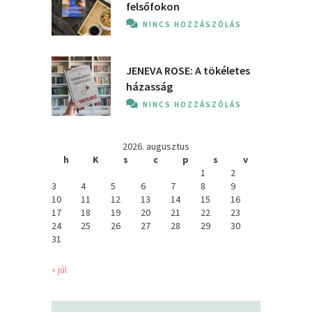
felsőfokon
NINCS HOZZÁSZÓLÁS
JENEVA ROSE: A ​tökéletes
házasság
NINCS HOZZÁSZÓLÁS
2026. augusztus
h
K
s
c
p
s
v
1
2
3
4
5
6
7
8
9
10
11
12
13
14
15
16
17
18
19
20
21
22
23
24
25
26
27
28
29
30
31
« júl