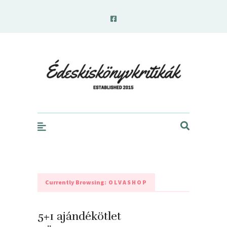
edeskiskonyvkritikak.hu
Currently Browsing:
OLVASHOP
5+1 ajándékötlet