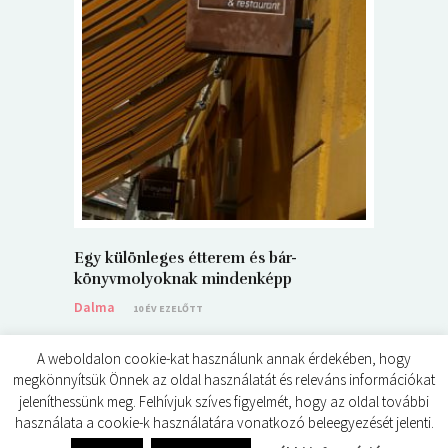
5+1 Kará
Dalma
9
Egy különleges étterem és bár-
könyvmolyoknak mindenképp
Dalma
10 ÉV EZELŐTT
A weboldalon cookie-kat használunk annak érdekében, hogy
megkönnyítsük Önnek az oldal használatát és releváns információkat
jeleníthessünk meg. Felhívjuk szíves figyelmét, hogy az oldal további
használata a cookie-k használatára vonatkozó beleegyezését jelenti.
© ÉDES KIS KÖNYVKRITIKÁK 2024