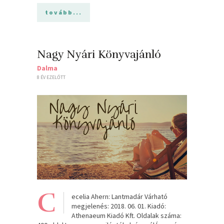
tovább...
Nagy Nyári Könyvajánló
Dalma
8 ÉV EZELŐTT
C
ecelia Ahern: Lantmadár Várható
megjelenés: 2018. 06. 01. Kiadó:
Athenaeum Kiadó Kft. Oldalak száma: