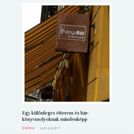
5+1 Kará
Dalma
9
Egy különleges étterem és bár-
könyvmolyoknak mindenképp
Dalma
10 ÉV EZELŐTT