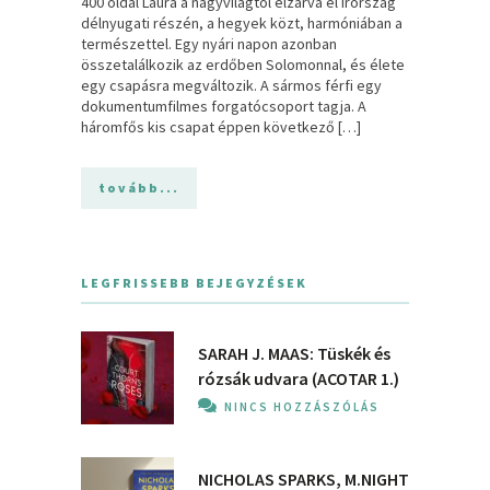
400 oldal Laura a nagyvilágtól elzárva él Írország
délnyugati részén, a hegyek közt, harmóniában a
természettel. Egy nyári napon azonban
összetalálkozik az erdőben Solomonnal, és élete
egy csapásra megváltozik. A sármos férfi egy
dokumentumfilmes forgatócsoport tagja. A
háromfős kis csapat éppen következő […]
tovább...
LEGFRISSEBB BEJEGYZÉSEK
SARAH J. MAAS: Tüskék és
rózsák udvara (ACOTAR 1.)
NINCS HOZZÁSZÓLÁS
NICHOLAS SPARKS, M.NIGHT