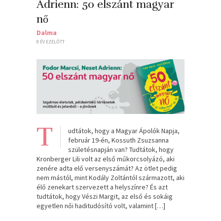
Adrienn: 50 ​elszánt magyar
nő
Dalma
8 ÉV EZELŐTT
T
udtátok, hogy a Magyar Ápolók Napja,
február 19-én, Kossuth Zsuzsanna
születésnapján van? Tudtátok, hogy
Kronberger Lili volt az első műkorcsolyázó, aki
zenére adta elő versenyszámát? Az ötlet pedig
nem mástól, mint Kodály Zoltántól származott, aki
élő zenekart szervezett a helyszínre? És azt
tudtátok, hogy Vészi Margit, az első és sokáig
egyetlen női haditudósító volt, valamint […]