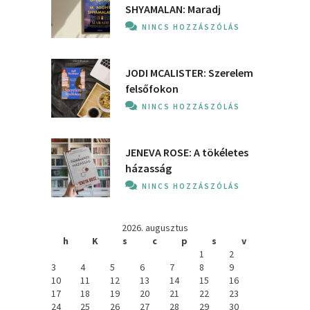
SHYAMALAN: Maradj
NINCS HOZZÁSZÓLÁS
JODI MCALISTER: Szerelem
felsőfokon
NINCS HOZZÁSZÓLÁS
JENEVA ROSE: A ​tökéletes
házasság
NINCS HOZZÁSZÓLÁS
2026. augusztus
h
K
s
c
p
s
v
1
2
3
4
5
6
7
8
9
10
11
12
13
14
15
16
17
18
19
20
21
22
23
24
25
26
27
28
29
30