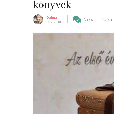
könyvek
Dalma
Nincs hozzászólás
10 ÉV EZELŐTT