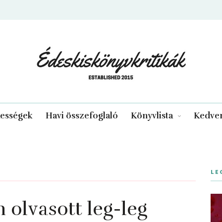
edeskiskonyvkritikak.hu
kességek
Havi összefoglaló
Könyvlista
Kedven
LE
 olvasott leg-leg