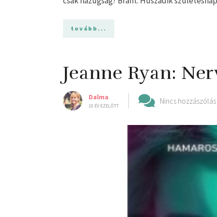
csak hazugság? Brant: Huszadik születésnap
tovább...
Jeanne Ryan: Ner
Dalma
Nincs hozzászólás
10 ÉV EZELŐTT