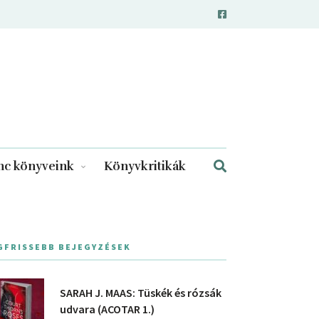
c könyveink
Könyvkritikák
GFRISSEBB BEJEGYZÉSEK
SARAH J. MAAS: Tüskék és rózsák
udvara (ACOTAR 1.)