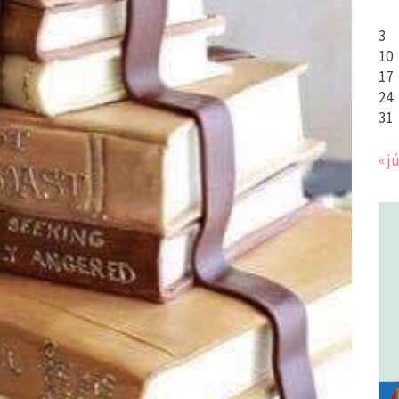
3
10
17
24
31
« jú