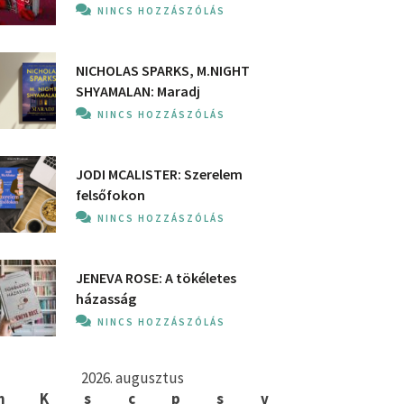
NINCS HOZZÁSZÓLÁS
NICHOLAS SPARKS, M.NIGHT
SHYAMALAN: Maradj
NINCS HOZZÁSZÓLÁS
JODI MCALISTER: Szerelem
felsőfokon
NINCS HOZZÁSZÓLÁS
JENEVA ROSE: A ​tökéletes
házasság
NINCS HOZZÁSZÓLÁS
2026. augusztus
h
K
s
c
p
s
v