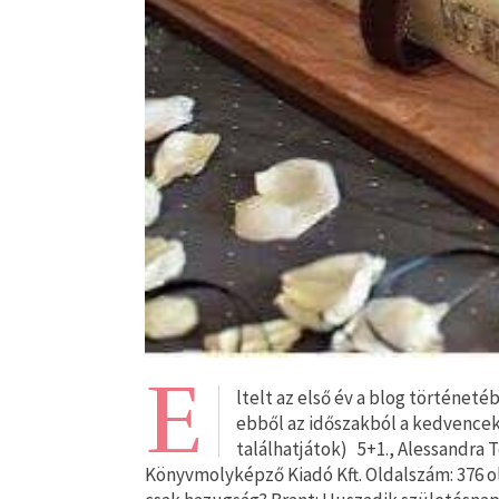
E
ltelt az első év a blog történeté
ebből az időszakból a kedvencek 
találhatjátok) 5+1., Alessandra T
Könyvmolyképző Kiadó Kft. Oldalszám: 376 o