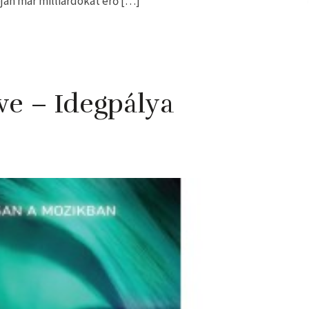
ján már milliárdokat érő […]
ve – Idegpálya