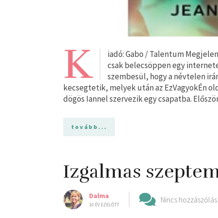
K
iadó: Gabo / Talentum Megjelen
csak belecsöppen egy internete
szembesül, hogy a névtelen ir
kecsegtetik, melyek után az EzVagyokÉn old
dögös Iannel szervezik egy csapatba. Előszö
tovább...
Izgalmas szeptem
Dalma
Nincs hozzászólás
10 ÉV EZELŐTT