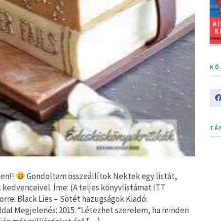
KÖ
TÁ
ben!!
Gondoltam összeállítok Nektek egy listát,
kedvenceivel. Íme: (A teljes könyvlistámat ITT
orre: Black Lies – Sötét hazugságok Kiadó:
ldal Megjelenés: 2015. “Létezhet szerelem, ha minden