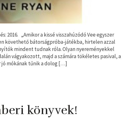
és: 2016. „Amikor a kissé visszahúzódó Vee egyszer
n követhető bátorságpróba-játékba, hirtelen azzal
ányítók mindent tudnak róla. Olyan nyereményekkel
alán vágyakozott, majd a számára tökéletes pasival, a
r jó mókának tűnik a dolog […]
beri könyvek!