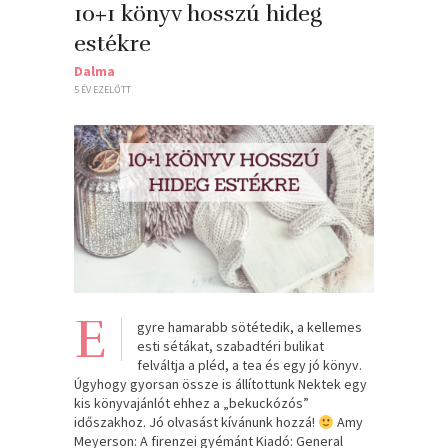
10+1 könyv hosszú hideg
estékre
Dalma
5 ÉV EZELŐTT
E
gyre hamarabb sötétedik, a kellemes
esti sétákat, szabadtéri bulikat
felváltja a pléd, a tea és egy jó könyv.
Úgyhogy gyorsan össze is állítottunk Nektek egy
kis könyvajánlót ehhez a „bekuckózós”
időszakhoz. Jó olvasást kívánunk hozzá!
Amy
Meyerson: A ​firenzei gyémánt Kiadó: General