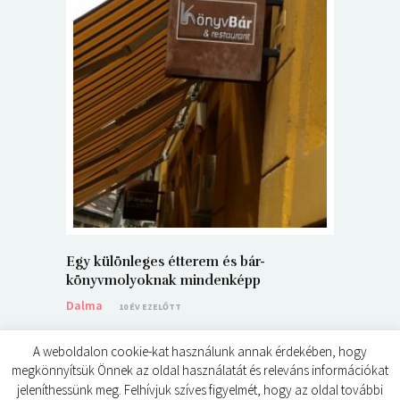
5+1 Kará
Dalma
9
Egy különleges étterem és bár-
könyvmolyoknak mindenképp
Dalma
10 ÉV EZELŐTT
A weboldalon cookie-kat használunk annak érdekében, hogy
megkönnyítsük Önnek az oldal használatát és releváns információkat
jeleníthessünk meg. Felhívjuk szíves figyelmét, hogy az oldal további