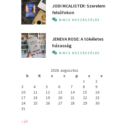
JODI MCALISTER: Szerelem
felsőfokon
NINCS HOZZÁSZÓLÁS
JENEVA ROSE: A ​tökéletes
házasság
NINCS HOZZÁSZÓLÁS
2026. augusztus
h
K
s
c
p
s
v
1
2
3
4
5
6
7
8
9
10
11
12
13
14
15
16
17
18
19
20
21
22
23
24
25
26
27
28
29
30
31
« júl