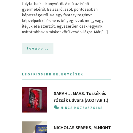
folytattunk a könyvéről. A mű az írónő
gyermekéről, Balázsról szól, pontosabban
képességeiről. Ne egy fantasy regényt
képzeljünk el és ne is bélyegezzük meg, vagy
ítéljük el a szerzőt, egyszerűen csak legyünk
nyitottabbak a minket körülvevő világra. Már […]
tovább...
LEGFRISSEBB BEJEGYZÉSEK
SARAH J. MAAS: Tüskék és
rózsák udvara (ACOTAR 1.)
NINCS HOZZÁSZÓLÁS
NICHOLAS SPARKS, M.NIGHT