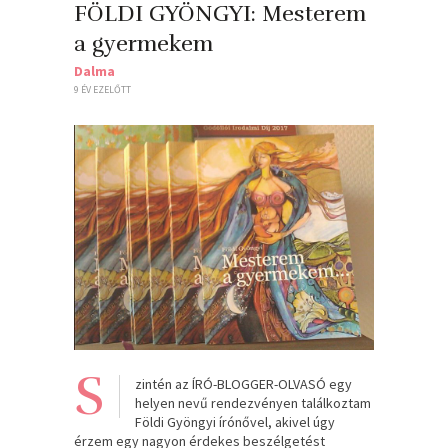
FÖLDI GYÖNGYI: Mesterem ​
a gyermekem
Dalma
9 ÉV EZELŐTT
S
zintén az ÍRÓ-BLOGGER-OLVASÓ egy
helyen nevű rendezvényen találkoztam
Földi Gyöngyi írónővel, akivel úgy
érzem egy nagyon érdekes beszélgetést