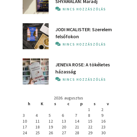
SHYAMALAN: Maradj
NINCS HOZZÁSZÓLÁS
JODI MCALISTER: Szerelem
felsőfokon
NINCS HOZZÁSZÓLÁS
JENEVA ROSE: A ​tökéletes
házasság
NINCS HOZZÁSZÓLÁS
2026. augusztus
h
K
s
c
p
s
v
1
2
3
4
5
6
7
8
9
10
11
12
13
14
15
16
17
18
19
20
21
22
23
24
25
26
27
28
29
30