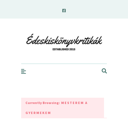
edeskiskonyvkritikak.hu
Currently Browsing:
MESTEREM A
GYERMEKEM