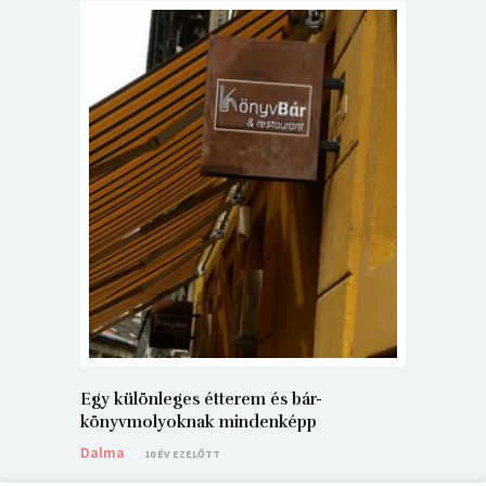
5+1 Kará
Dalma
9
Egy különleges étterem és bár-
könyvmolyoknak mindenképp
Dalma
10 ÉV EZELŐTT