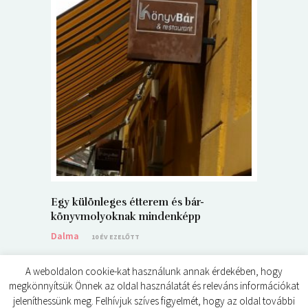
5+1 Kará
Dalma
9
Egy különleges étterem és bár-
könyvmolyoknak mindenképp
Dalma
10 ÉV EZELŐTT
A weboldalon cookie-kat használunk annak érdekében, hogy
megkönnyítsük Önnek az oldal használatát és releváns információkat
jeleníthessünk meg. Felhívjuk szíves figyelmét, hogy az oldal további