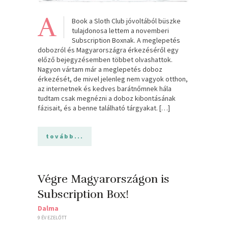
A
Book a Sloth Club jóvoltából büszke
tulajdonosa lettem a novemberi
Subscription Boxnak. A meglepetés
dobozról és Magyarországra érkezéséről egy
előző bejegyzésemben többet olvashattok.
Nagyon vártam már a meglepetés doboz
érkezését, de mivel jelenleg nem vagyok otthon,
az internetnek és kedves barátnőmnek hála
tudtam csak megnézni a doboz kibontásának
fázisait, és a benne található tárgyakat. […]
tovább...
Végre Magyarországon is
Subscription Box!
Dalma
9 ÉV EZELŐTT