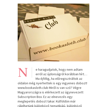
N
e haragudjatok, hogy nem adtam
erről az újdonságról korábban hírt…
Ma éjfélig, ha előregisztráltok az
oldalon még nyerhettek is egy ingyenes dobozt!
www.bookasloth.club Miről is van szó? Végre
Magyarországra is elérkezett az úgynevezett
Subscription Box. Ez az elnevezés egy
meglepetés dobozt takar. Külföldön már
rálelhetünk különböző tematikájú, különböző