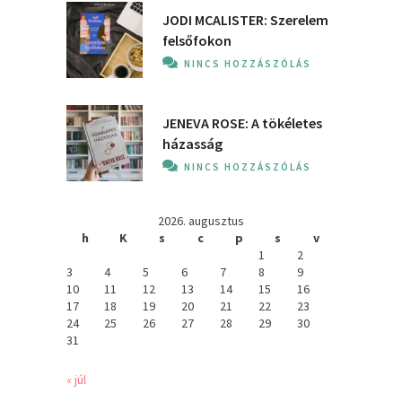
JODI MCALISTER: Szerelem
felsőfokon
NINCS HOZZÁSZÓLÁS
JENEVA ROSE: A ​tökéletes
házasság
NINCS HOZZÁSZÓLÁS
2026. augusztus
h
K
s
c
p
s
v
1
2
3
4
5
6
7
8
9
10
11
12
13
14
15
16
17
18
19
20
21
22
23
24
25
26
27
28
29
30
31
« júl