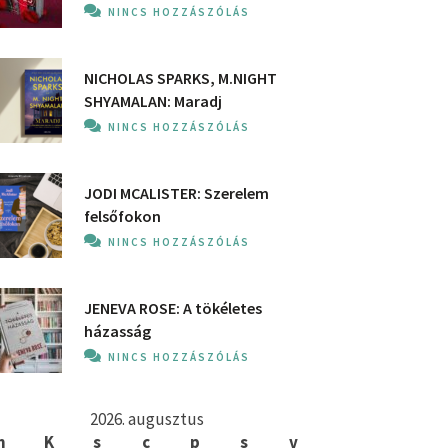
NINCS HOZZÁSZÓLÁS
NICHOLAS SPARKS, M.NIGHT
SHYAMALAN: Maradj
NINCS HOZZÁSZÓLÁS
JODI MCALISTER: Szerelem
felsőfokon
NINCS HOZZÁSZÓLÁS
JENEVA ROSE: A ​tökéletes
házasság
NINCS HOZZÁSZÓLÁS
2026. augusztus
h
K
s
c
p
s
v