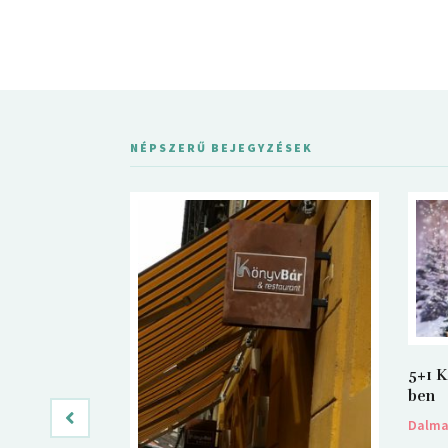
NÉPSZERŰ BEJEGYZÉSEK
5+1 K
ben
Dalm