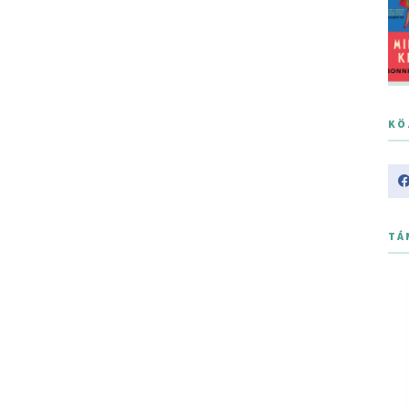
KÖ
TÁ