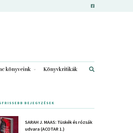
c könyveink
Könyvkritikák
GFRISSEBB BEJEGYZÉSEK
SARAH J. MAAS: Tüskék és rózsák
udvara (ACOTAR 1.)