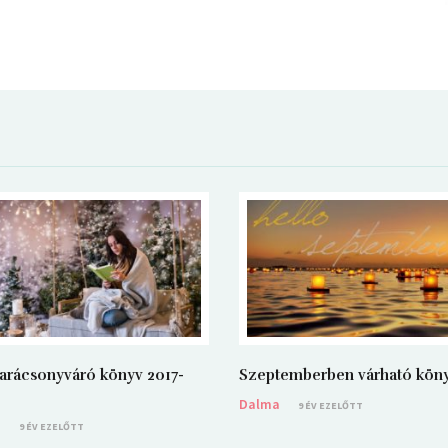
arácsonyváró könyv 2017-
Szeptemberben várható kön
Dalma
9 ÉV EZELŐTT
a
9 ÉV EZELŐTT