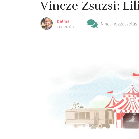
Vincze Zsuzsi: Lil
Dalma
Nincs hozzászólás
9 ÉV EZELŐTT