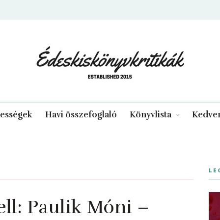
edeskiskonyvkritikak.hu
kességek
Havi összefoglaló
Könyvlista
Kedven
LE
ell: Paulik Móni –