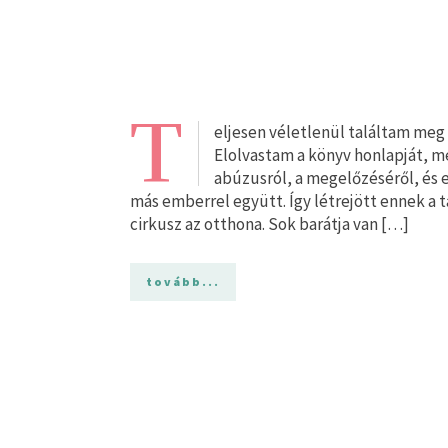
T
eljesen véletlenül találtam meg
Elolvastam a könyv honlapját, me
abúzusról, a megelőzéséről, és
más emberrel együtt. Így létrejött ennek a t
cirkusz az otthona. Sok barátja van […]
tovább...