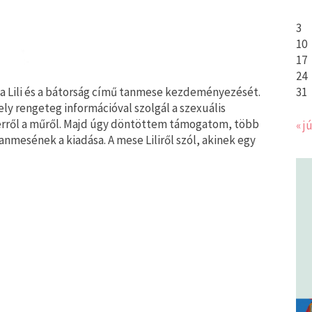
3
10
17
24
31
 a Lili és a bátorság című tanmese kezdeményezését.
ly rengeteg információval szolgál a szexuális
 erről a műről. Majd úgy döntöttem támogatom, több
« jú
anmesének a kiadása. A mese Liliről szól, akinek egy