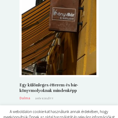
5+1 Kará
Dalma
9
Egy különleges étterem és bár-
könyvmolyoknak mindenképp
Dalma
10 ÉV EZELŐTT
A weboldalon cookie-kat használunk annak érdekében, hogy
megkönnyítsük Önnek az oldal használatát és releváns információkat