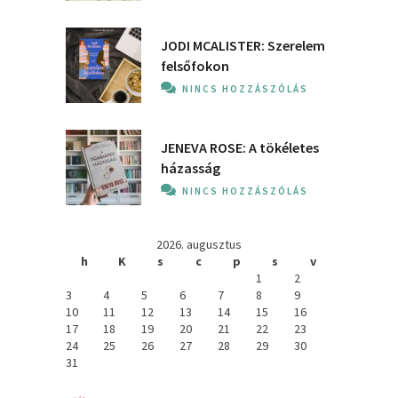
JODI MCALISTER: Szerelem
felsőfokon
NINCS HOZZÁSZÓLÁS
JENEVA ROSE: A ​tökéletes
házasság
NINCS HOZZÁSZÓLÁS
2026. augusztus
h
K
s
c
p
s
v
1
2
3
4
5
6
7
8
9
10
11
12
13
14
15
16
17
18
19
20
21
22
23
24
25
26
27
28
29
30
31