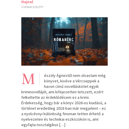
Hajnal
5 HÓNAP EZELŐTT
M
észöly Ágnestől nem olvastam még
könyvet, kivéve a Vércseppek a
havon című novelláskötet egyik
kriminovelláját, ami kifejezetten tetszett, ezért
felkeltette az érdeklődésem ez a krimi.
Érdekesség, hogy bár a könyv 2026-os kiadású, a
történet eredetileg 2018-ban már megjelent – ez
a nyolcévnyi különbség finoman tetten érhető a
nyelvezeten és technikai eszközökön is, ami
egyfajta nosztalgikus […]