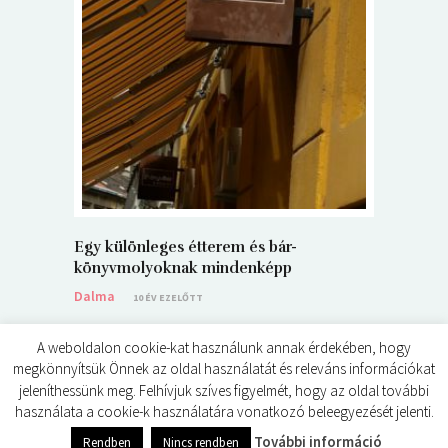
5+1 Kará
Dalma
9
Egy különleges étterem és bár-
könyvmolyoknak mindenképp
Dalma
10 ÉV EZELŐTT
A weboldalon cookie-kat használunk annak érdekében, hogy
megkönnyítsük Önnek az oldal használatát és releváns információkat
jeleníthessünk meg. Felhívjuk szíves figyelmét, hogy az oldal további
használata a cookie-k használatára vonatkozó beleegyezését jelenti.
© ÉDES KIS KÖNYVKRITIKÁK 2024
További információ
Rendben
Nincs rendben