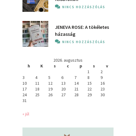
NINCS HOZZÁSZÓLÁS
JENEVA ROSE: A ​tökéletes
házasság
NINCS HOZZÁSZÓLÁS
2026. augusztus
h
K
s
c
p
s
v
1
2
3
4
5
6
7
8
9
10
11
12
13
14
15
16
17
18
19
20
21
22
23
24
25
26
27
28
29
30
31
« júl