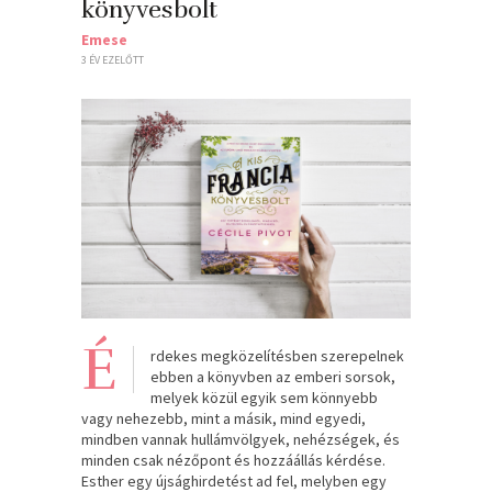
könyvesbolt
Emese
3 ÉV EZELŐTT
É
rdekes megközelítésben szerepelnek
ebben a könyvben az emberi sorsok,
melyek közül egyik sem könnyebb
vagy nehezebb, mint a másik, mind egyedi,
mindben vannak hullámvölgyek, nehézségek, és
minden csak nézőpont és hozzáállás kérdése.
Esther egy újsághirdetést ad fel, melyben egy