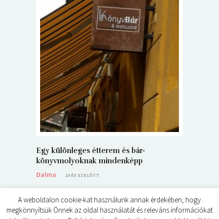
5+1 Kará
Dalma
9
Egy különleges étterem és bár-
könyvmolyoknak mindenképp
Dalma
10 ÉV EZELŐTT
A weboldalon cookie-kat használunk annak érdekében, hogy
megkönnyítsük Önnek az oldal használatát és releváns információkat