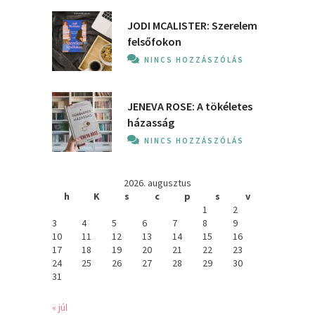
JODI MCALISTER: Szerelem
felsőfokon
NINCS HOZZÁSZÓLÁS
JENEVA ROSE: A ​tökéletes
házasság
NINCS HOZZÁSZÓLÁS
2026. augusztus
h
K
s
c
p
s
v
1
2
3
4
5
6
7
8
9
10
11
12
13
14
15
16
17
18
19
20
21
22
23
24
25
26
27
28
29
30
31
« júl