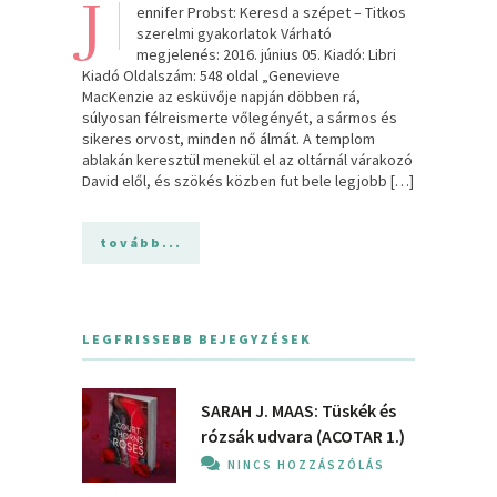
J
ennifer Probst: Keresd a szépet – Titkos
szerelmi gyakorlatok Várható
megjelenés: 2016. június 05. Kiadó: Libri
Kiadó Oldalszám: 548 oldal „Genevieve
MacKenzie az esküvője napján döbben rá,
súlyosan félreismerte vőlegényét, a sármos és
sikeres orvost, minden nő álmát. A templom
ablakán keresztül menekül el az oltárnál várakozó
David elől, és szökés közben fut bele legjobb […]
tovább...
LEGFRISSEBB BEJEGYZÉSEK
SARAH J. MAAS: Tüskék és
rózsák udvara (ACOTAR 1.)
NINCS HOZZÁSZÓLÁS