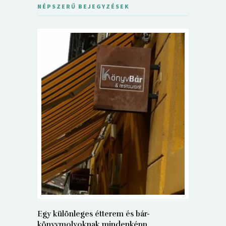
NÉPSZERŰ BEJEGYZÉSEK
5+1 Kará
Dalma
9
Egy különleges étterem és bár-
könyvmolyoknak mindenképp