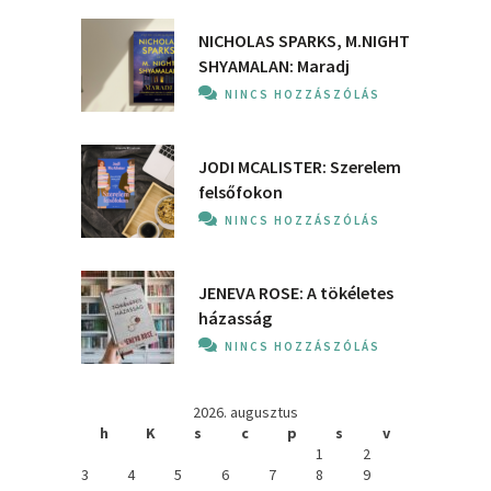
NICHOLAS SPARKS, M.NIGHT
SHYAMALAN: Maradj
NINCS HOZZÁSZÓLÁS
JODI MCALISTER: Szerelem
felsőfokon
NINCS HOZZÁSZÓLÁS
JENEVA ROSE: A ​tökéletes
házasság
NINCS HOZZÁSZÓLÁS
2026. augusztus
h
K
s
c
p
s
v
1
2
3
4
5
6
7
8
9