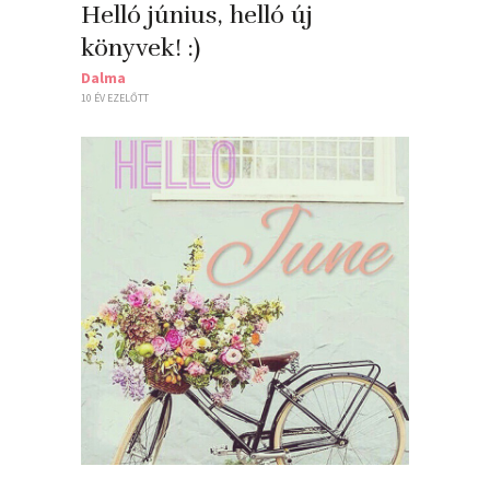
Helló június, helló új
könyvek! :)
Dalma
10 ÉV EZELŐTT