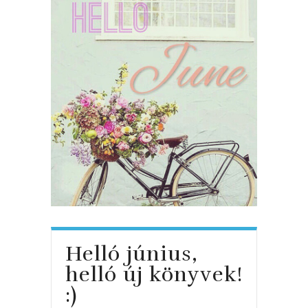
Helló június,
helló új könyvek!
:)