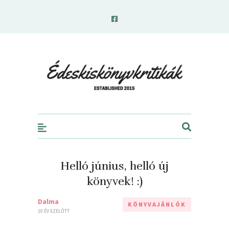
edeskiskonyvkritikak.hu
Helló június, helló új
könyvek! :)
Dalma
KÖNYVAJÁNLÓK
10 ÉV EZELŐTT