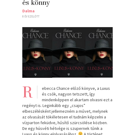
és könny
Dalma
8 ÉV EZELŐTT
R
ebecca Chance előző könyve, a Luxus
és csók, nagyon tetszett, így
mindenképpen el akartam olvasni ezt a
regényt is. Leginkább egy „csajos”
elbeszélésként jellemezném a művet, melynek
az olvasását tökéletesen el tudnám képzelni a
vízparton feküdve, hűsítő szürcsölése közben.
De egy húsvéti hétvége is szupernek tűnik a
Luxus és könny elolvasásához.
A történet