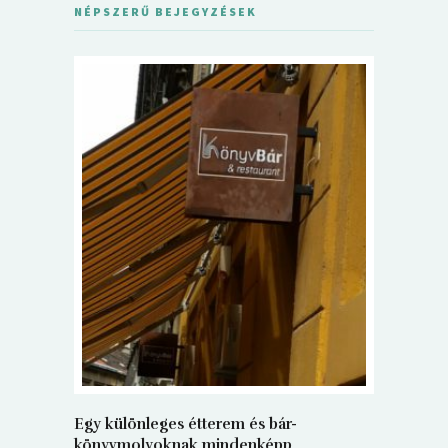
NÉPSZERŰ BEJEGYZÉSEK
5+1 Kará
Dalma
9
Egy különleges étterem és bár-
könyvmolyoknak mindenképp