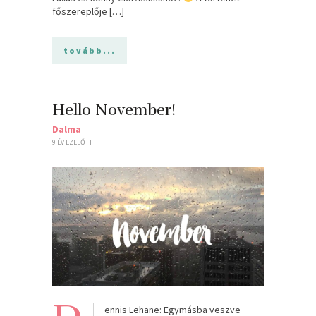
főszereplője […]
tovább...
Hello November!
Dalma
9 ÉV EZELŐTT
ennis Lehane: Egymásba veszve