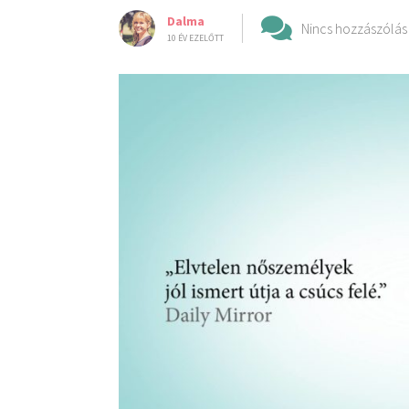
Dalma
Nincs hozzászólás
10 ÉV EZELŐTT