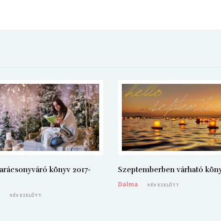
arácsonyváró könyv 2017-
Szeptemberben várható kön
Dalma
9 ÉV EZELŐTT
a
9 ÉV EZELŐTT