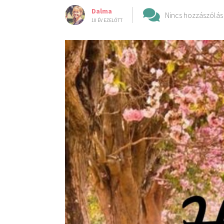
Dalma
Nincs hozzászólás
10 ÉV EZELŐTT