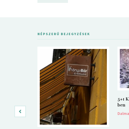
NÉPSZERŰ BEJEGYZÉSEK
5+1 K
ben
Dalm