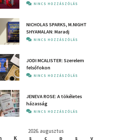
NINCS HOZZÁSZÓLÁS
NICHOLAS SPARKS, M.NIGHT
SHYAMALAN: Maradj
NINCS HOZZÁSZÓLÁS
JODI MCALISTER: Szerelem
felsőfokon
NINCS HOZZÁSZÓLÁS
JENEVA ROSE: A ​tökéletes
házasság
NINCS HOZZÁSZÓLÁS
2026. augusztus
h
K
s
c
p
s
v