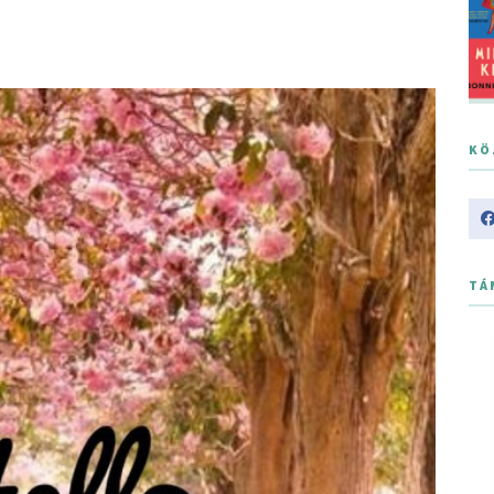
KÖ
TÁ