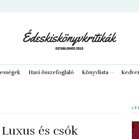
edeskiskonyvkritikak.hu
kességek
Havi összefoglaló
Könyvlista
Kedven
LE
 Luxus és csók