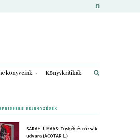
c könyveink
Könyvkritikák
GFRISSEBB BEJEGYZÉSEK
SARAH J. MAAS: Tüskék és rózsák
udvara (ACOTAR 1.)