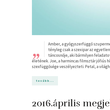
„
Amber, a gyógyszerfüggő szupermode
tényleg csak a szexipar az egyetle
táncosnője, aki bármilyen feladatot
életének. Joe, a harmincas filmsztár jófiús h
szexfüggősége veszélyezteti. Petal, a világh
tovább...
2016.április megj