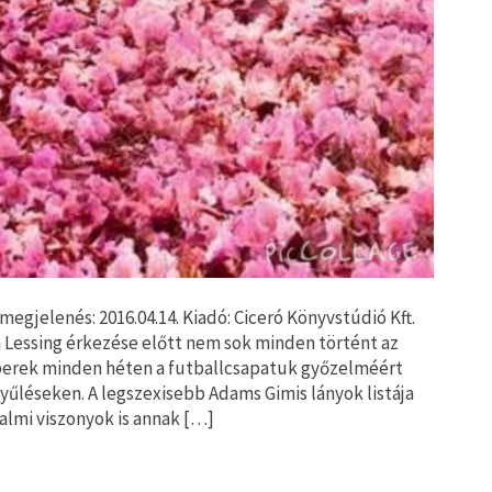
egjelenés: 2016.04.14. Kiadó: Ciceró Könyvstúdió Kft.
n Lessing érkezése előtt nem sok minden történt az
berek minden héten a futballcsapatuk győzelméért
gyűléseken. A legszexisebb Adams Gimis lányok listája
talmi viszonyok is annak […]