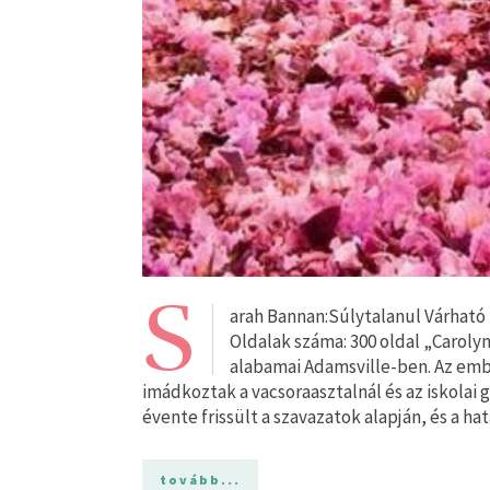
S
arah Bannan:Súlytalanul Várható m
Oldalak száma: 300 oldal „Caroly
alabamai Adamsville-ben. Az em
imádkoztak a vacsoraasztalnál és az iskolai 
évente frissült a szavazatok alapján, és a ha
tovább...