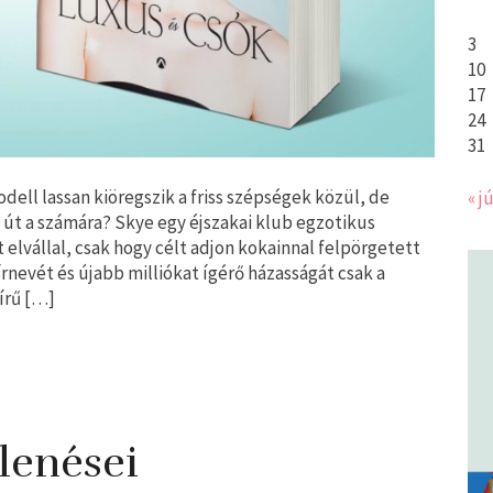
3
10
17
24
31
ll lassan kiöregszik a friss szépségek közül, de
« jú
n út a számára? Skye egy éjszakai klub egzotikus
 elvállal, csak hogy célt adjon kokainnal felpörgetett
írnevét és újabb milliókat ígérő házasságát csak a
írű […]
elenései