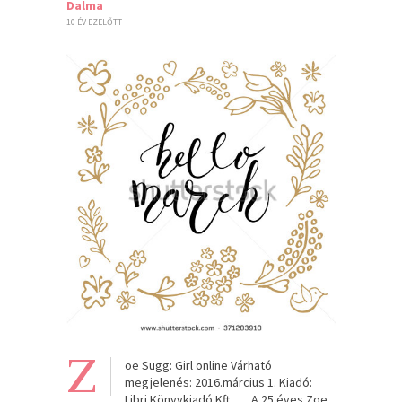
Dalma
10 ÉV EZELŐTT
Z
oe Sugg: Girl online Várható
megjelenés: 2016.március 1. Kiadó:
Libri Könyvkiadó Kft. „A 25 éves Zoe