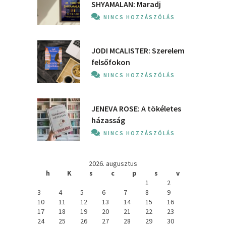
SHYAMALAN: Maradj
NINCS HOZZÁSZÓLÁS
JODI MCALISTER: Szerelem
felsőfokon
NINCS HOZZÁSZÓLÁS
JENEVA ROSE: A ​tökéletes
házasság
NINCS HOZZÁSZÓLÁS
2026. augusztus
h
K
s
c
p
s
v
1
2
3
4
5
6
7
8
9
10
11
12
13
14
15
16
17
18
19
20
21
22
23
24
25
26
27
28
29
30