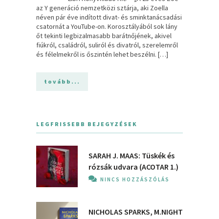
az Y generáció nemzetközi sztárja, aki Zoella
néven pár éve indított divat- és sminktanácsadási
csatornát a YouTube-on. Korosztályából sok lány
őt tekinti legbizalmasabb barátnőjének, akivel
fiúkról, családról, suliról és divatról, szerelemről
és félelmekről is őszintén lehet beszélni. […]
tovább...
LEGFRISSEBB BEJEGYZÉSEK
SARAH J. MAAS: Tüskék és
rózsák udvara (ACOTAR 1.)
NINCS HOZZÁSZÓLÁS
NICHOLAS SPARKS, M.NIGHT