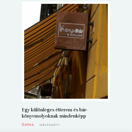
5+1 Kará
Dalma
9
Egy különleges étterem és bár-
könyvmolyoknak mindenképp
Dalma
10 ÉV EZELŐTT