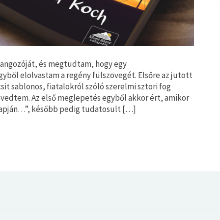
rangozóját, és megtudtam, hogy egy
gyből elolvastam a regény fülszövegét. Elsőre az jutott
it sablonos, fiatalokról szóló szerelmi sztori fog
tévedtem. Az első meglepetés egyből akkor ért, amikor
lapján…”, később pedig tudatosult […]