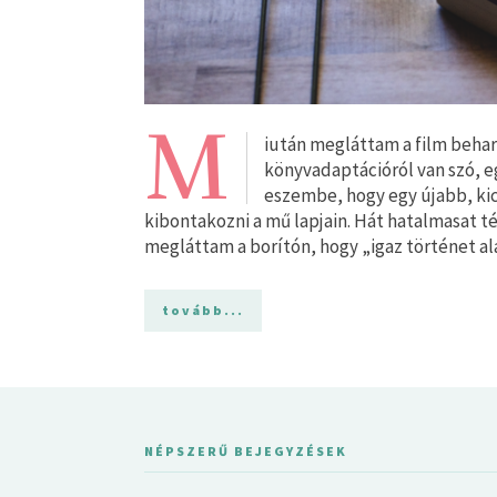
M
iután megláttam a film beha
könyvadaptációról van szó, e
eszembe, hogy egy újabb, kics
kibontakozni a mű lapjain. Hát hatalmasat 
megláttam a borítón, hogy „igaz történet a
tovább...
NÉPSZERŰ BEJEGYZÉSEK