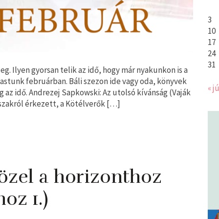
3
10
17
24
31
yleg. Ilyen gyorsan telik az idő, hogy már nyakunkon is a
astunk februárban. Báli szezon ide vagy oda, könyvek
« jú
g az idő. Andrezej Sapkowski: Az utolsó kívánság (Vaják
 északról érkezett, a Kötélverők […]
zel ​a horizonthoz
oz 1.)