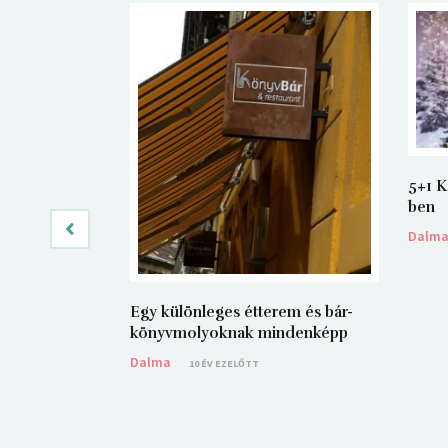
5+1 K
ben
Dalm
Egy különleges étterem és bár-
könyvmolyoknak mindenképp
Dalma
10 ÉV EZELŐTT