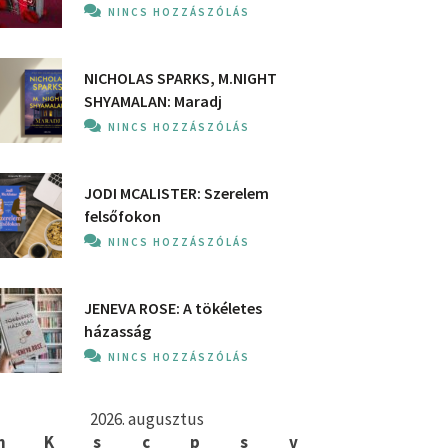
NINCS HOZZÁSZÓLÁS
NICHOLAS SPARKS, M.NIGHT
SHYAMALAN: Maradj
NINCS HOZZÁSZÓLÁS
JODI MCALISTER: Szerelem
felsőfokon
NINCS HOZZÁSZÓLÁS
JENEVA ROSE: A ​tökéletes
házasság
NINCS HOZZÁSZÓLÁS
2026. augusztus
h
K
s
c
p
s
v