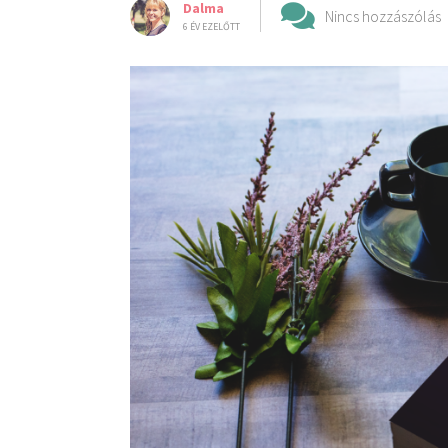
Dalma
Nincs hozzászólás
6 ÉV EZELŐTT