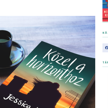
KÖ
TÁ