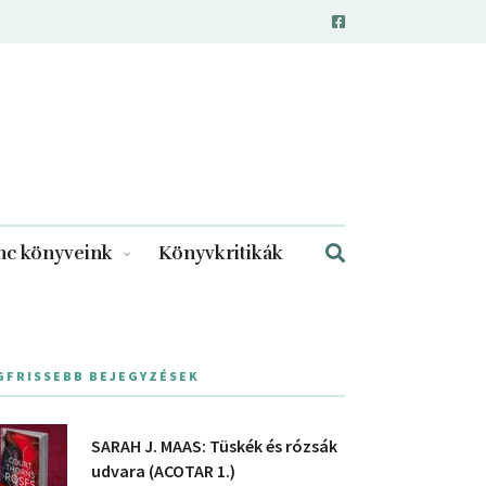
c könyveink
Könyvkritikák
GFRISSEBB BEJEGYZÉSEK
SARAH J. MAAS: Tüskék és rózsák
udvara (ACOTAR 1.)