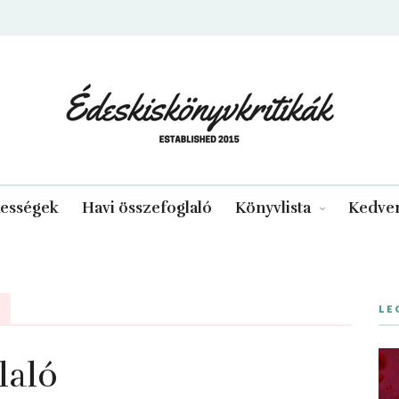
edeskiskonyvkritikak.hu
kességek
Havi összefoglaló
Könyvlista
Kedven
LE
laló