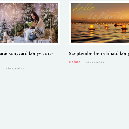
arácsonyváró könyv 2017-
Szeptemberben várható kön
Dalma
9 ÉV EZELŐTT
a
9 ÉV EZELŐTT