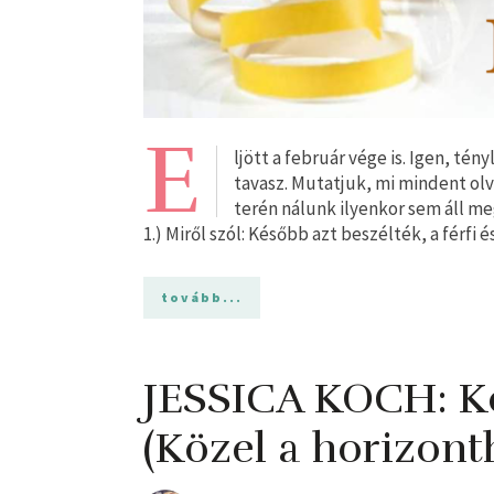
E
ljött a február vége is. Igen, tén
tavasz. Mutatjuk, mi mindent olv
terén nálunk ilyenkor sem áll me
1.) Miről szól: Később azt beszélték, a férfi
tovább...
JESSICA KOCH: Kö
(Közel a horizonth