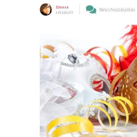
Emese
Nincs hozzászólás
6 ÉV EZELŐTT