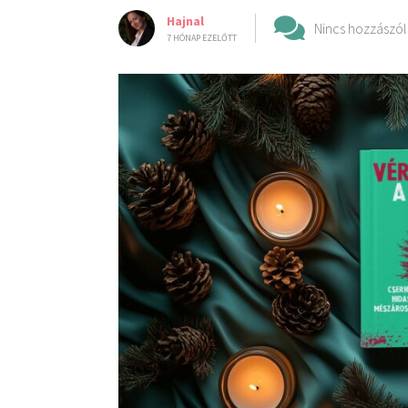
Hajnal
Nincs hozzászól
7 HÓNAP EZELŐTT