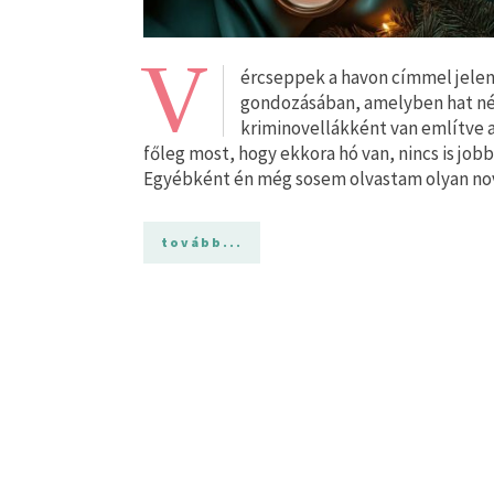
V
ércseppek a havon címmel jelen
gondozásában, amelyben hat néps
kriminovellákként van említve 
főleg most, hogy ekkora hó van, nincs is jobb
Egyébként én még sosem olvastam olyan no
tovább...