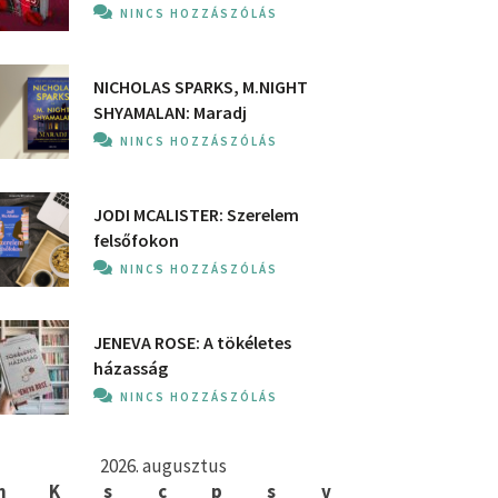
NINCS HOZZÁSZÓLÁS
NICHOLAS SPARKS, M.NIGHT
SHYAMALAN: Maradj
NINCS HOZZÁSZÓLÁS
JODI MCALISTER: Szerelem
felsőfokon
NINCS HOZZÁSZÓLÁS
JENEVA ROSE: A ​tökéletes
házasság
NINCS HOZZÁSZÓLÁS
2026. augusztus
h
K
s
c
p
s
v