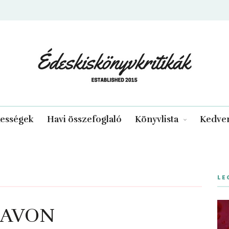
edeskiskonyvkritikak.hu
kességek
Havi összefoglaló
Könyvlista
Kedven
LE
HAVON