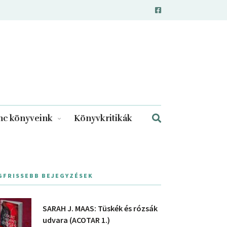
c könyveink
Könyvkritikák
GFRISSEBB BEJEGYZÉSEK
SARAH J. MAAS: Tüskék és rózsák
udvara (ACOTAR 1.)