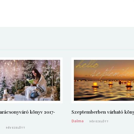
arácsonyváró könyv 2017-
Szeptemberben várható kön
Dalma
9 ÉV EZELŐTT
a
9 ÉV EZELŐTT