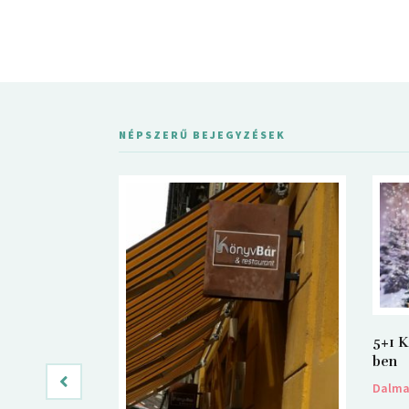
NÉPSZERŰ BEJEGYZÉSEK
5+1 K
ben
Dalm