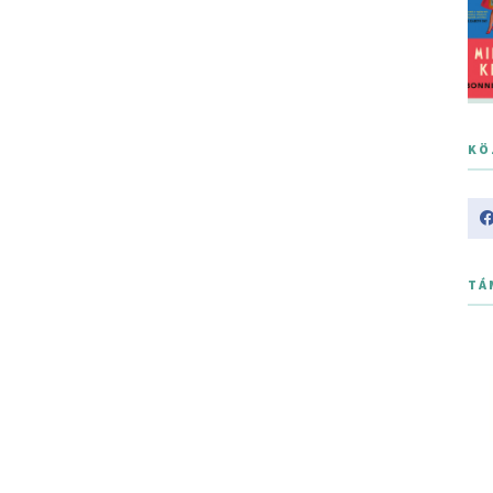
KÖ
TÁ