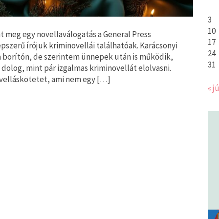
3
10
t meg egy novellaválogatás a General Press
17
zerű írójuk kriminovellái találhatóak. Karácsonyi
24
a borítón, de szerintem ünnepek után is működik,
31
 dolog, mint pár izgalmas kriminovellát elolvasni.
velláskötetet, ami nem egy […]
« jú