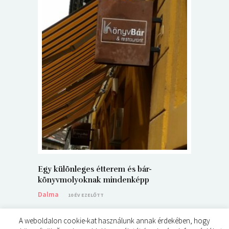
5+1 Kará
Dalma
9
Egy különleges étterem és bár-
könyvmolyoknak mindenképp
Dalma
10 ÉV EZELŐTT
A weboldalon cookie-kat használunk annak érdekében, hogy