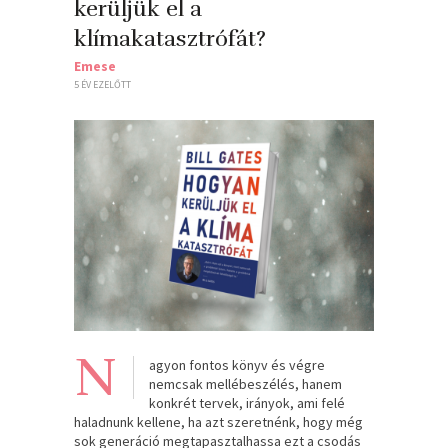
kerüljük el a
klímakatasztrófát?
Emese
5 ÉV EZELŐTT
N
agyon fontos könyv és végre
nemcsak mellébeszélés, hanem
konkrét tervek, irányok, ami felé
haladnunk kellene, ha azt szeretnénk, hogy még
sok generáció megtapasztalhassa ezt a csodás