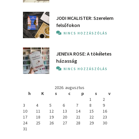
JODI MCALISTER: Szerelem
felsőfokon
NINCS HOZZÁSZÓLÁS
JENEVA ROSE: A ​tökéletes
házasság
NINCS HOZZÁSZÓLÁS
2026. augusztus
h
K
s
c
p
s
v
1
2
3
4
5
6
7
8
9
10
11
12
13
14
15
16
17
18
19
20
21
22
23
24
25
26
27
28
29
30
31