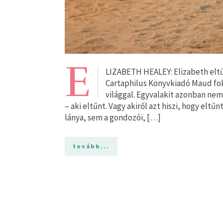
E
LIZABETH HEALEY: Elizabeth eltű
Cartaphilus Könyvkiadó Maud fok
világgal. Egyvalakit azonban nem 
– aki eltűnt. Vagy akiről azt hiszi, hogy eltű
lánya, sem a gondozói, […]
tovább...