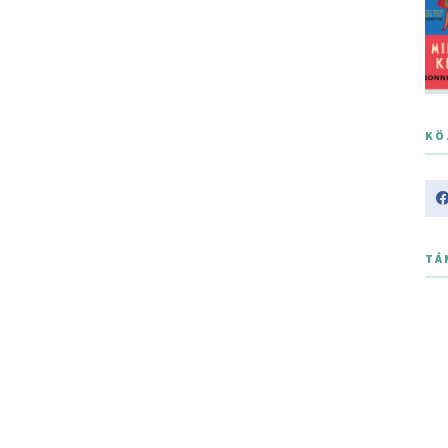
KÖ
TÁ