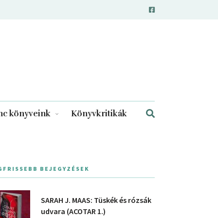
c könyveink
Könyvkritikák
GFRISSEBB BEJEGYZÉSEK
SARAH J. MAAS: Tüskék és rózsák
udvara (ACOTAR 1.)