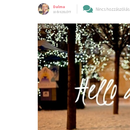
Dalma
Nincs hozzászólás
10 ÉV EZELŐTT