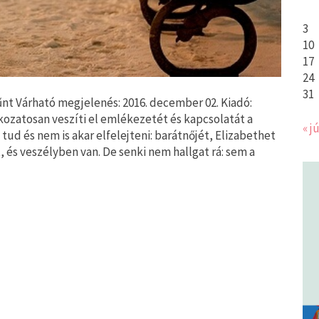
3
10
17
24
31
nt Várható megjelenés: 2016. december 02. Kiadó:
ozatosan veszíti el emlékezetét és kapcsolatát a
« jú
tud és nem is akar elfelejteni: barátnőjét, Elizabethet
nt, és veszélyben van. De senki nem hallgat rá: sem a