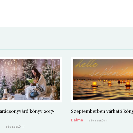
arácsonyváró könyv 2017-
Szeptemberben várható kön
Dalma
9 ÉV EZELŐTT
a
9 ÉV EZELŐTT