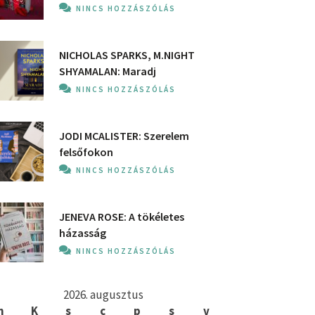
NINCS HOZZÁSZÓLÁS
NICHOLAS SPARKS, M.NIGHT
SHYAMALAN: Maradj
NINCS HOZZÁSZÓLÁS
JODI MCALISTER: Szerelem
felsőfokon
NINCS HOZZÁSZÓLÁS
JENEVA ROSE: A ​tökéletes
házasság
NINCS HOZZÁSZÓLÁS
2026. augusztus
h
K
s
c
p
s
v