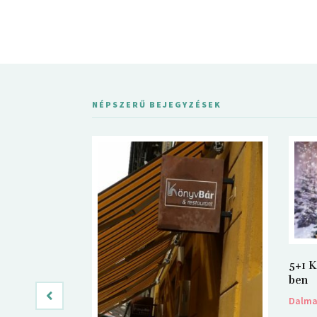
NÉPSZERŰ BEJEGYZÉSEK
5+1 K
ben
Dalm