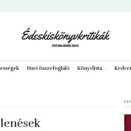
edeskiskonyvkritikak.hu
kességek
Havi összefoglaló
Könyvlista
Kedven
LE
lenések