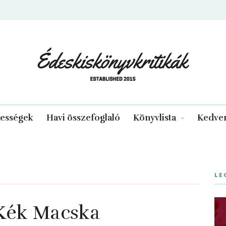
edeskiskonyvkritikak.hu
kességek
Havi összefoglaló
Könyvlista
Kedven
LE
Kék Macska