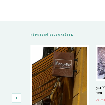
NÉPSZERŰ BEJEGYZÉSEK
5+1 K
ben
Dalm