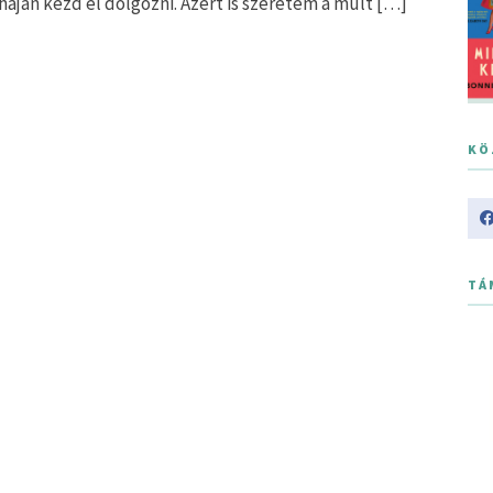
áján kezd el dolgozni. Azért is szeretem a múlt […]
KÖ
TÁ