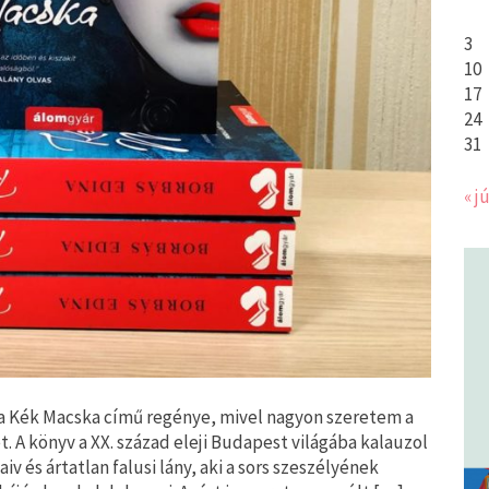
3
10
17
24
31
« jú
a Kék Macska című regénye, mivel nagyon szeretem a
. A könyv a XX. század eleji Budapest világába kalauzol
iv és ártatlan falusi lány, aki a sors szeszélyének