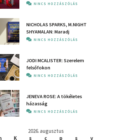
NINCS HOZZÁSZÓLÁS
NICHOLAS SPARKS, M.NIGHT
SHYAMALAN: Maradj
NINCS HOZZÁSZÓLÁS
JODI MCALISTER: Szerelem
felsőfokon
NINCS HOZZÁSZÓLÁS
JENEVA ROSE: A ​tökéletes
házasság
NINCS HOZZÁSZÓLÁS
2026. augusztus
h
K
s
c
p
s
v