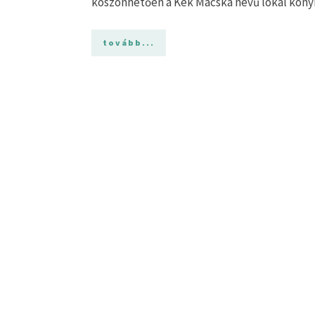
köszönhetően a Kék Macska nevű lokál konyh
tovább...