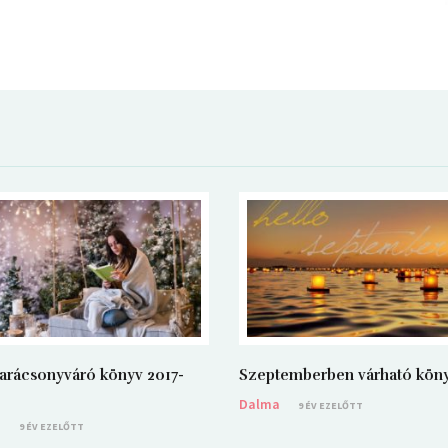
arácsonyváró könyv 2017-
Szeptemberben várható kön
Dalma
9 ÉV EZELŐTT
a
9 ÉV EZELŐTT