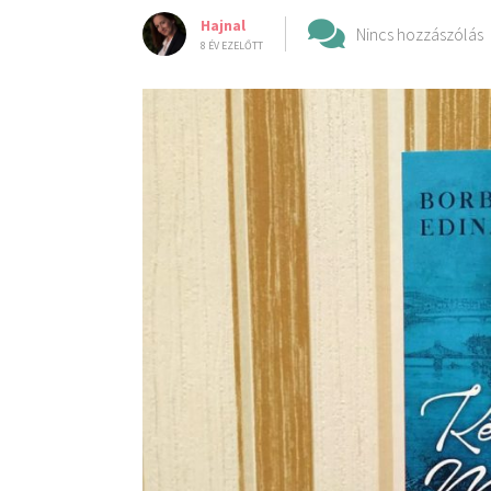
Hajnal
Nincs hozzászólás
8 ÉV EZELŐTT