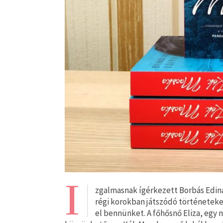
I
zgalmasnak ígérkezett Borbás Edin
régi korokban játszódó történeteket
el bennünket. A főhősnő Eliza, egy na