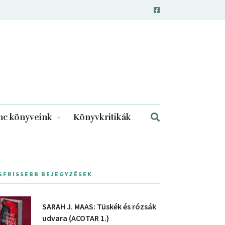
c könyveink
Könyvkritikák
GFRISSEBB BEJEGYZÉSEK
SARAH J. MAAS: Tüskék és rózsák
udvara (ACOTAR 1.)