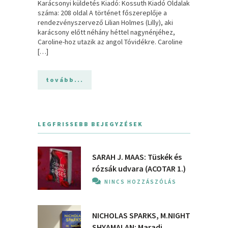
Karácsonyi ​küldetés Kiadó: Kossuth Kiadó Oldalak
száma: 208 oldal A ​történet főszereplője a
rendezvényszervező Lilian Holmes (Lilly), aki
karácsony előtt néhány héttel nagynénjéhez,
Caroline-hoz utazik az angol Tóvidékre. Caroline
[…]
tovább...
LEGFRISSEBB BEJEGYZÉSEK
SARAH J. MAAS: Tüskék és
rózsák udvara (ACOTAR 1.)
NINCS HOZZÁSZÓLÁS
NICHOLAS SPARKS, M.NIGHT
SHYAMALAN: Maradj