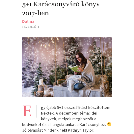
5+1 Karácsonyváró könyv
2017-ben
Dalma
9 ÉV EZELŐTT
E
gy újabb 5+1 összeállítást készítettem
Nektek. A decemberi téma: idei
könyvek, melyek meghozzák a
kedvünket és a hangulatunkat a Karácsonyhoz.
Jó olvasást Mindenkinek! Kathryn Taylor: