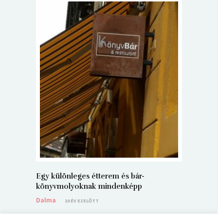
5+1 Kará
Dalma
9
Egy különleges étterem és bár-
könyvmolyoknak mindenképp
Dalma
10 ÉV EZELŐTT