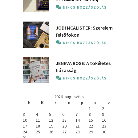
NINCS HOZZÁSZÓLÁS
JODI MCALISTER: Szerelem
felsőfokon
NINCS HOZZÁSZÓLÁS
JENEVA ROSE: A ​tökéletes
házasság
NINCS HOZZÁSZÓLÁS
2026. augusztus
h
K
s
c
p
s
v
1
2
3
4
5
6
7
8
9
10
11
12
13
14
15
16
17
18
19
20
21
22
23
24
25
26
27
28
29
30
31