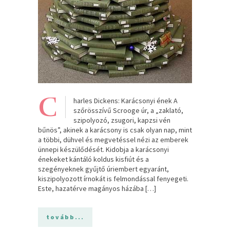
C
harles Dickens: Karácsonyi ének A
szőrösszívű Scrooge úr, a „zaklató,
szipolyozó, zsugori, kapzsi vén
bűnös”, akinek a karácsony is csak olyan nap, mint
a többi, dühvel és megvetéssel nézi az emberek
ünnepi készülődését. Kidobja a karácsonyi
énekeket kántáló koldus kisfiút és a
szegényeknek gyűjtő úriembert egyaránt,
kiszipolyozott írnokát is felmondással fenyegeti.
Este, hazatérve magányos házába […]
tovább...