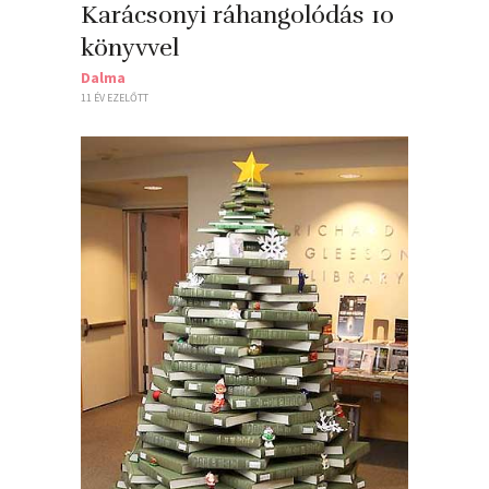
Karácsonyi ráhangolódás 10
könyvvel
Dalma
11 ÉV EZELŐTT