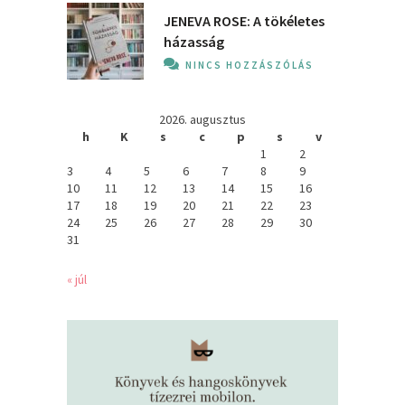
JENEVA ROSE: A ​tökéletes
házasság
NINCS HOZZÁSZÓLÁS
2026. augusztus
h
K
s
c
p
s
v
1
2
3
4
5
6
7
8
9
10
11
12
13
14
15
16
17
18
19
20
21
22
23
24
25
26
27
28
29
30
31
« júl