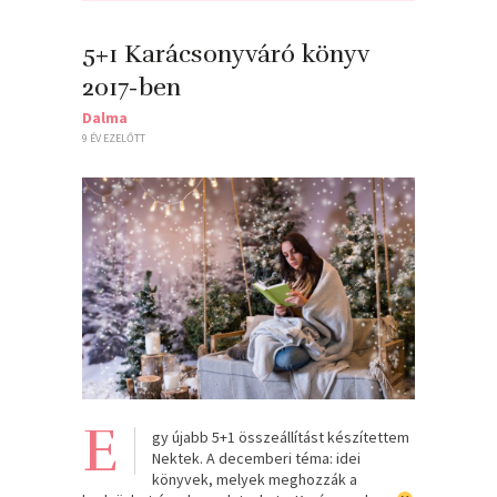
5+1 Karácsonyváró könyv
2017-ben
Dalma
9 ÉV EZELŐTT
E
gy újabb 5+1 összeállítást készítettem
Nektek. A decemberi téma: idei
könyvek, melyek meghozzák a