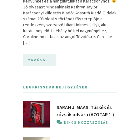
kedvünket és a hangulatunkat a Karácsonyhoz.
Jó olvasást Mindenkinek! Kathryn Taylor:
Karácsonyi ​küldetés Kiadó: Kossuth Kiadó Oldalak
száma: 208 oldal A ​történet főszereplője a
rendezvényszervező Lilian Holmes (Lilly), aki
karácsony előtt néhány héttel nagynénjéhez,
Caroline-hoz utazik az angol Tóvidékre. Caroline
[…]
tovább...
LEGFRISSEBB BEJEGYZÉSEK
SARAH J. MAAS: Tüskék és
rózsák udvara (ACOTAR 1.)
NINCS HOZZÁSZÓLÁS