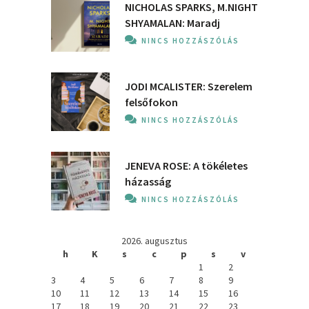
NICHOLAS SPARKS, M.NIGHT
SHYAMALAN: Maradj
NINCS HOZZÁSZÓLÁS
JODI MCALISTER: Szerelem
felsőfokon
NINCS HOZZÁSZÓLÁS
JENEVA ROSE: A ​tökéletes
házasság
NINCS HOZZÁSZÓLÁS
2026. augusztus
h
K
s
c
p
s
v
1
2
3
4
5
6
7
8
9
10
11
12
13
14
15
16
17
18
19
20
21
22
23