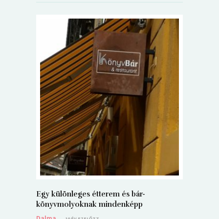
5+1 Kará
Dalma
9
Egy különleges étterem és bár-
könyvmolyoknak mindenképp
Dalma
10 ÉV EZELŐTT