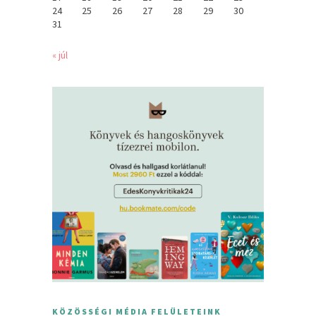
24
25
26
27
28
29
30
31
« júl
KÖZÖSSÉGI MÉDIA FELÜLETEINK