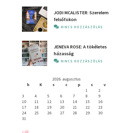
JODI MCALISTER: Szerelem
felsőfokon
NINCS HOZZÁSZÓLÁS
JENEVA ROSE: A ​tökéletes
házasság
NINCS HOZZÁSZÓLÁS
2026. augusztus
h
K
s
c
p
s
v
1
2
3
4
5
6
7
8
9
10
11
12
13
14
15
16
17
18
19
20
21
22
23
24
25
26
27
28
29
30
31
« júl