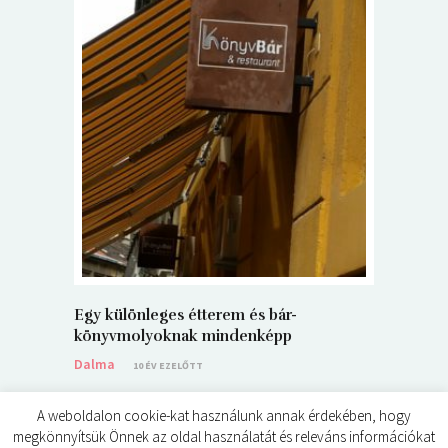
5+1 Kará
Dalma
9
Egy különleges étterem és bár-
könyvmolyoknak mindenképp
Dalma
10 ÉV EZELŐTT
A weboldalon cookie-kat használunk annak érdekében, hogy
megkönnyítsük Önnek az oldal használatát és releváns információkat