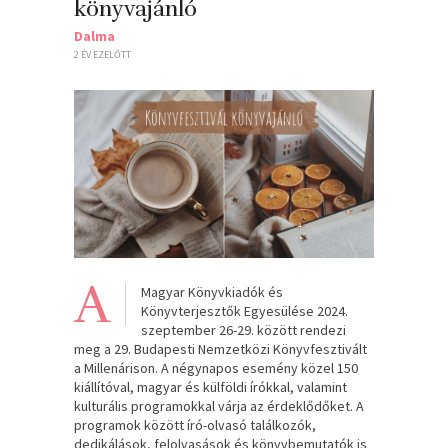
könyvajánló
Dalma
2 ÉV EZELŐTT
A
Magyar Könyvkiadók és
Könyvterjesztők Egyesülése 2024.
szeptember 26-29. között rendezi
meg a 29. Budapesti Nemzetközi Könyvfesztivált
a Millenárison. A négynapos esemény közel 150
kiállítóval, magyar és külföldi írókkal, valamint
kulturális programokkal várja az érdeklődőket. A
programok között író-olvasó találkozók,
dedikálások, felolvasások és könyvbemutatók is