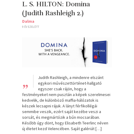
L. S. HILTON: Domina
(Judith Rashleigh 2.)
Dalma
9 ÉV EZELŐTT
„
Judith Rashleigh, a mindenre elszánt
egykori művészettörténet-hallgató
egyszer csak rájön, hogy a
festményeket nem pusztán a képek szerelmesei
kedvelik, de különböző maffia-hálózatok is
készek lecsapni rájuk. A lányt férfikollégái
semmibe veszik, ezért saját kezébe veszi a
sorsát, és megmártózik a bűn mocsarában.
Később úgy dönt, hogy Elisabeth Teerlinc néven
új életet kezd Velencében. Saját galériát […]