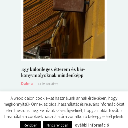
5+1 Kará
Dalma
9
Egy különleges étterem és bár-
könyvmolyoknak mindenképp
Dalma
10 ÉV EZELŐTT
A weboldalon cookie-kat használunk annak érdekében, hogy
megkönnyítsük Önnek az oldal használatát és releváns információkat
jeleníthessünk meg. Felhívjuk szíves figyelmét, hogy az oldal további
használata a cookie-k használatára vonatkozó beleegyezését jelenti.
© ÉDES KIS KÖNYVKRITIKÁK 2024
További információ
Rendben
Nincs rendben