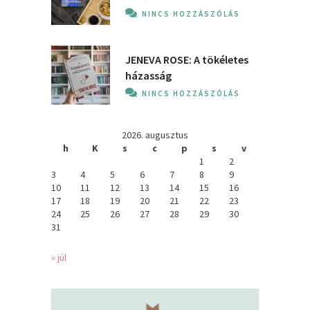
NINCS HOZZÁSZÓLÁS
JENEVA ROSE: A ​tökéletes
házasság
NINCS HOZZÁSZÓLÁS
2026. augusztus
h
K
s
c
p
s
v
1
2
3
4
5
6
7
8
9
10
11
12
13
14
15
16
17
18
19
20
21
22
23
24
25
26
27
28
29
30
31
« júl