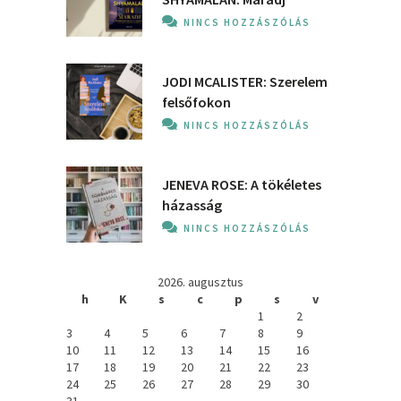
NINCS HOZZÁSZÓLÁS
JODI MCALISTER: Szerelem
felsőfokon
NINCS HOZZÁSZÓLÁS
JENEVA ROSE: A ​tökéletes
házasság
NINCS HOZZÁSZÓLÁS
2026. augusztus
h
K
s
c
p
s
v
1
2
3
4
5
6
7
8
9
10
11
12
13
14
15
16
17
18
19
20
21
22
23
24
25
26
27
28
29
30
31