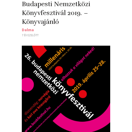
Budapesti Nemzetközi
Könyvfesztivál 2019. –
Könyvajánló
Dalma
7 ÉV EZELŐTT