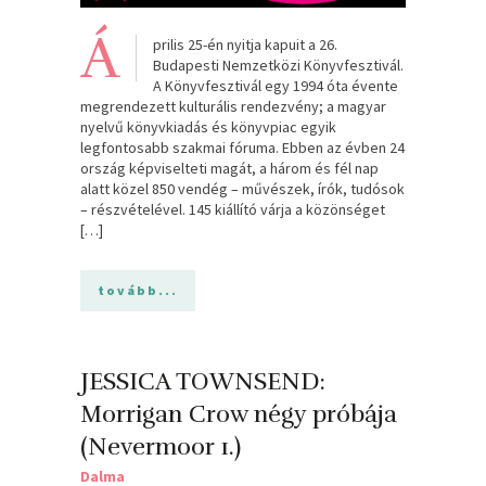
Á
prilis 25-én nyitja kapuit a 26.
Budapesti Nemzetközi Könyvfesztivál.
A Könyvfesztivál egy 1994 óta évente
megrendezett kulturális rendezvény; a magyar
nyelvű könyvkiadás és könyvpiac egyik
legfontosabb szakmai fóruma. Ebben az évben 24
ország képviselteti magát, a három és fél nap
alatt közel 850 vendég – művészek, írók, tudósok
– részvételével. 145 kiállító várja a közönséget
[…]
tovább...
JESSICA TOWNSEND:
Morrigan ​Crow négy próbája
(Nevermoor 1.)
Dalma