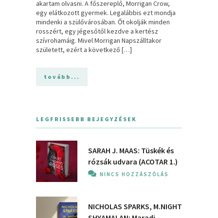
akartam olvasni. A főszereplő, Morrigan Crow,
egy elátkozott gyermek. Legalábbis ezt mondja
mindenki a szülővárosában. Őt okolják minden
rosszért, egy jégesőtől kezdve a kertész
szívrohamáig. Mivel Morrigan Napszálltakor
született, ezért a következő […]
tovább...
LEGFRISSEBB BEJEGYZÉSEK
SARAH J. MAAS: Tüskék és
rózsák udvara (ACOTAR 1.)
NINCS HOZZÁSZÓLÁS
NICHOLAS SPARKS, M.NIGHT
SHYAMALAN: Maradj