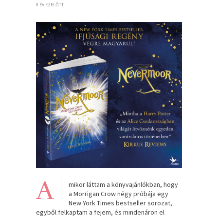
8 ÉV EZELŐTT
A
mikor láttam a könyvajánlókban, hogy
a Morrigan Crow négy próbája egy
New York Times bestseller sorozat,
egyből felkaptam a fejem, és mindenáron el