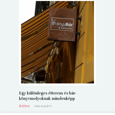
5+1 Kará
Dalma
9
Egy különleges étterem és bár-
könyvmolyoknak mindenképp
Dalma
10 ÉV EZELŐTT