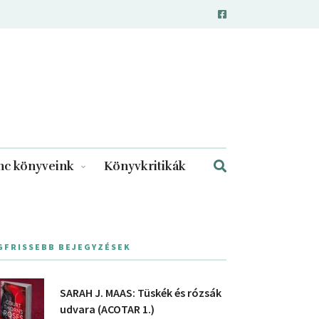
c könyveink
Könyvkritikák
GFRISSEBB BEJEGYZÉSEK
SARAH J. MAAS: Tüskék és rózsák
udvara (ACOTAR 1.)