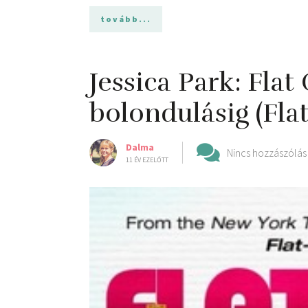
tovább...
Jessica Park: Flat
bolondulásig (Flat
Dalma
Nincs hozzászólás
11 ÉV EZELŐTT