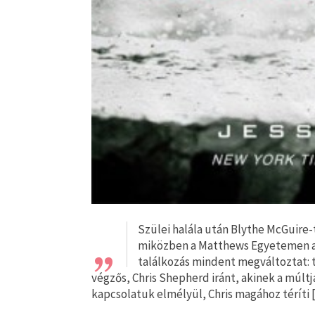
„
Szülei halála után Blythe McGuire-t
miközben a Matthews Egyetemen az 
találkozás mindent megváltoztat: 
végzős, Chris Shepherd iránt, akinek a múltj
kapcsolatuk elmélyül, Chris magához téríti