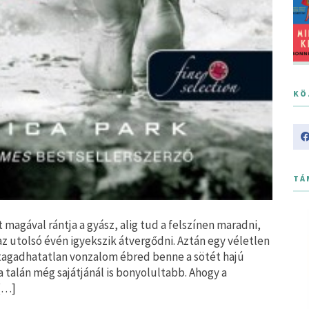
KÖ
TÁ
 magával rántja a gyász, alig tud a felszínen maradni,
utolsó évén igyekszik átvergődni. Aztán egy véletlen
tagadhatatlan vonzalom ébred benne a sötét hajú
a talán még sajátjánál is bonyolultabb. Ahogy a
 […]