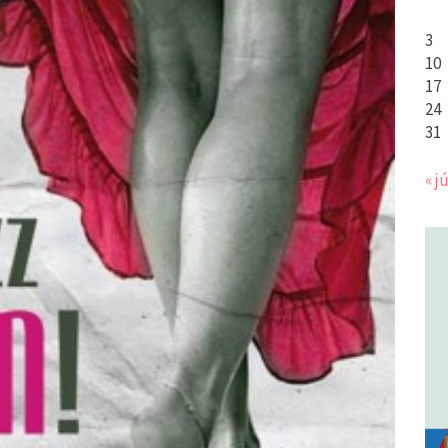
3
10
17
24
31
« jú