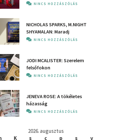
NINCS HOZZÁSZÓLÁS
NICHOLAS SPARKS, M.NIGHT
SHYAMALAN: Maradj
NINCS HOZZÁSZÓLÁS
JODI MCALISTER: Szerelem
felsőfokon
NINCS HOZZÁSZÓLÁS
JENEVA ROSE: A ​tökéletes
házasság
NINCS HOZZÁSZÓLÁS
2026. augusztus
h
K
s
c
p
s
v