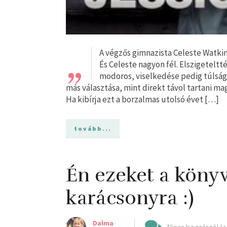
„
A végzős gimnazista Celeste Watki
És Celeste nagyon fél. Elszigeteltt
modoros, viselkedése pedig túlságo
más választása, mint direkt távol tartani m
Ha kibírja ezt a borzalmas utolsó évet […]
tovább...
Én ezeket a köny
karácsonyra :)
Dalma