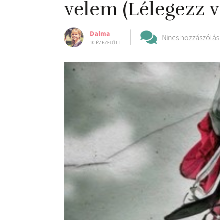
velem (Lélegezz v
Dalma
Nincs hozzászólás
10 ÉV EZELŐTT