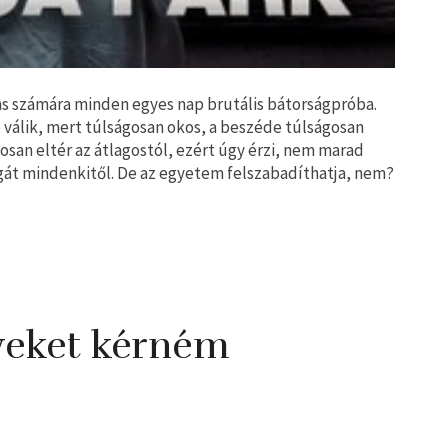
ns számára minden egyes nap brutális bátorságpróba.
é válik, mert túlságosan okos, a beszéde túlságosan
san eltér az átlagostól, ezért úgy érzi, nem marad
agát mindenkitől. De az egyetem felszabadíthatja, nem?
veket kérném