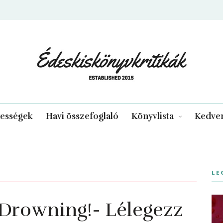
edeskiskonyvkritikak.hu
kességek
Havi összefoglaló
Könyvlista
Kedven
LE
t Drowning!- Lélegezz