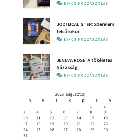
NINCS HOZZÁSZÓLÁS
JODI MCALISTER: Szerelem
felsőfokon
NINCS HOZZÁSZÓLÁS
JENEVA ROSE: A ​tökéletes
házasság
NINCS HOZZÁSZÓLÁS
2026. augusztus
h
K
s
c
p
s
v
1
2
3
4
5
6
7
8
9
10
11
12
13
14
15
16
17
18
19
20
21
22
23
24
25
26
27
28
29
30
31