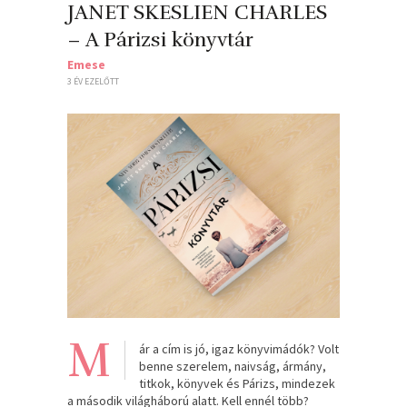
JANET SKESLIEN CHARLES
– A Párizsi könyvtár
Emese
3 ÉV EZELŐTT
M
ár a cím is jó, igaz könyvimádók? Volt
benne szerelem, naivság, ármány,
titkok, könyvek és Párizs, mindezek
a második világháború alatt. Kell ennél több?