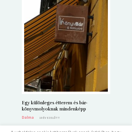
5+1 Kará
Dalma
9
Egy különleges étterem és bár-
könyvmolyoknak mindenképp
Dalma
10 ÉV EZELŐTT