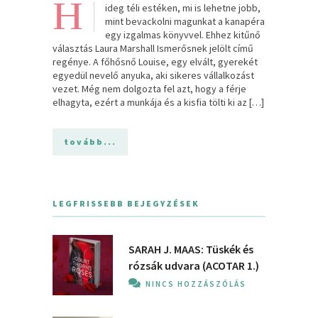
H
ideg téli estéken, mi is lehetne jobb,
mint bevackolni magunkat a kanapéra
egy izgalmas könyvvel. Ehhez kitűnő
választás Laura Marshall Ismerősnek jelölt című
regénye. A főhősnő Louise, egy elvált, gyerekét
egyedül nevelő anyuka, aki sikeres vállalkozást
vezet. Még nem dolgozta fel azt, hogy a férje
elhagyta, ezért a munkája és a kisfia tölti ki az […]
tovább...
LEGFRISSEBB BEJEGYZÉSEK
SARAH J. MAAS: Tüskék és
rózsák udvara (ACOTAR 1.)
NINCS HOZZÁSZÓLÁS