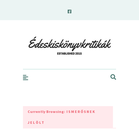
edeskiskonyvkritikak.hu
Currently Browsing:
ISMERŐSNEK
JELÖLT