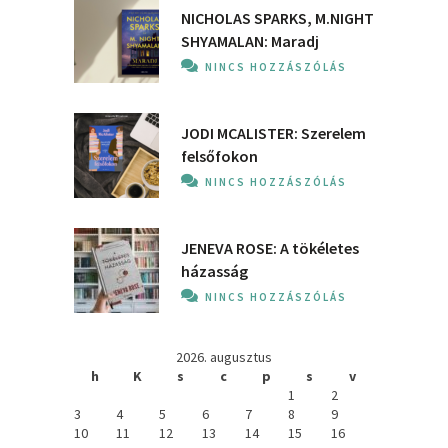
NICHOLAS SPARKS, M.NIGHT
SHYAMALAN: Maradj
NINCS HOZZÁSZÓLÁS
JODI MCALISTER: Szerelem
felsőfokon
NINCS HOZZÁSZÓLÁS
JENEVA ROSE: A ​tökéletes
házasság
NINCS HOZZÁSZÓLÁS
2026. augusztus
h
K
s
c
p
s
v
1
2
3
4
5
6
7
8
9
10
11
12
13
14
15
16