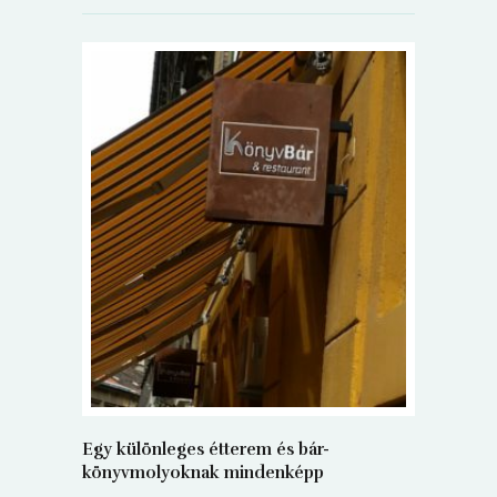
5+1 Kará
Dalma
9
Egy különleges étterem és bár-
könyvmolyoknak mindenképp