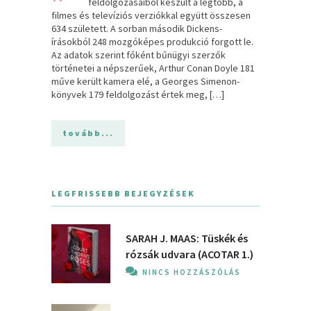
feldolgozásaiból készült a legtöbb, a
filmes és televíziós verziókkal együtt összesen
634 született. A sorban második Dickens-
írásokból 248 mozgóképes produkció forgott le.
Az adatok szerint főként bűnügyi szerzők
történetei a népszerűek, Arthur Conan Doyle 181
műve került kamera elé, a Georges Simenon-
könyvek 179 feldolgozást értek meg, […]
tovább...
LEGFRISSEBB BEJEGYZÉSEK
SARAH J. MAAS: Tüskék és
rózsák udvara (ACOTAR 1.)
NINCS HOZZÁSZÓLÁS