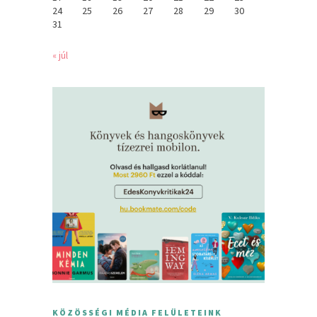
24
25
26
27
28
29
30
31
« júl
KÖZÖSSÉGI MÉDIA FELÜLETEINK