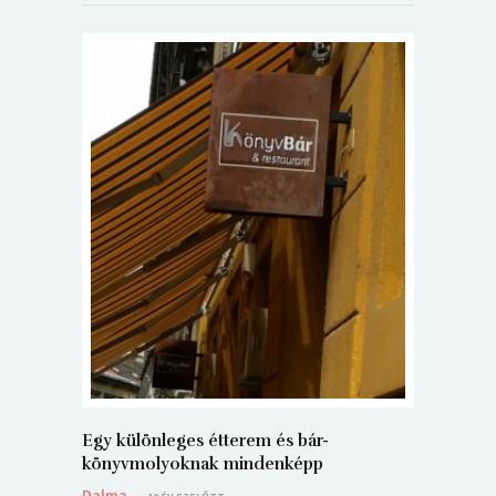
5+1 Kará
Dalma
9
Egy különleges étterem és bár-
könyvmolyoknak mindenképp
Dalma