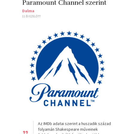
Paramount Channel szerint
Dalma
11 ÉV EZELŐTT
„
Az IMDb adatai szerint a huszadik század
folyamán Shakespeare műveinek