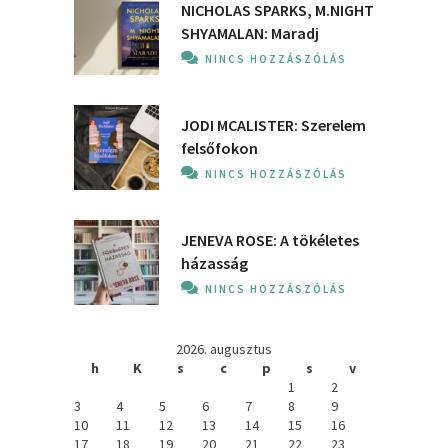
NICHOLAS SPARKS, M.NIGHT
SHYAMALAN: Maradj
NINCS HOZZÁSZÓLÁS
JODI MCALISTER: Szerelem
felsőfokon
NINCS HOZZÁSZÓLÁS
JENEVA ROSE: A ​tökéletes
házasság
NINCS HOZZÁSZÓLÁS
2026. augusztus
h
K
s
c
p
s
v
1
2
3
4
5
6
7
8
9
10
11
12
13
14
15
16
17
18
19
20
21
22
23