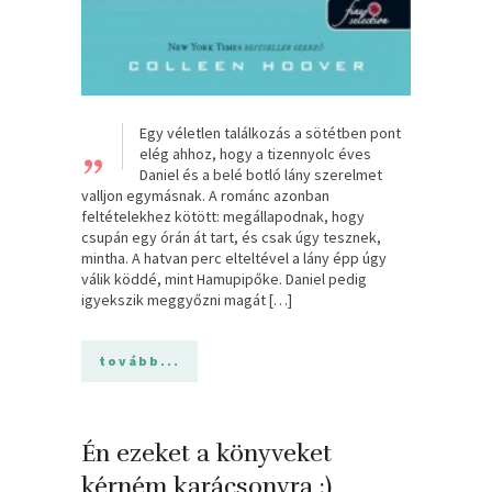
„
Egy véletlen találkozás a sötétben pont
elég ahhoz, hogy a tizennyolc éves
Daniel és a belé botló lány szerelmet
valljon egymásnak. A románc azonban
feltételekhez kötött: megállapodnak, hogy
csupán egy órán át tart, és csak úgy tesznek,
mintha. A hatvan perc elteltével a lány épp úgy
válik köddé, mint Hamupipőke. Daniel pedig
igyekszik meggyőzni magát […]
tovább...
Én ezeket a könyveket
kérném karácsonyra :)