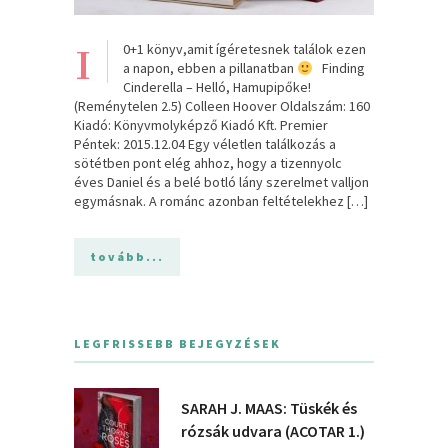
1
0+1 könyv,amit ígéretesnek találok ezen
a napon, ebben a pillanatban
Finding
Cinderella – Helló, Hamupipőke!
(Reménytelen 2.5) Colleen Hoover Oldalszám: 160
Kiadó: Könyvmolyképző Kiadó Kft. Premier
Péntek: 2015.12.04 Egy véletlen találkozás a
sötétben pont elég ahhoz, hogy a tizennyolc
éves Daniel és a belé botló lány szerelmet valljon
egymásnak. A románc azonban feltételekhez […]
tovább...
LEGFRISSEBB BEJEGYZÉSEK
SARAH J. MAAS: Tüskék és
rózsák udvara (ACOTAR 1.)