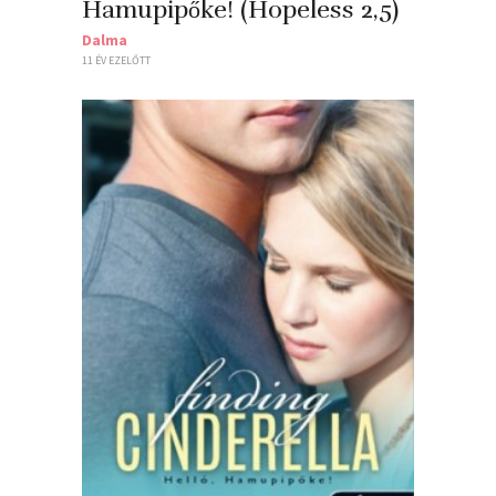
Hamupipőke! (Hopeless 2,5)
Dalma
11 ÉV EZELŐTT