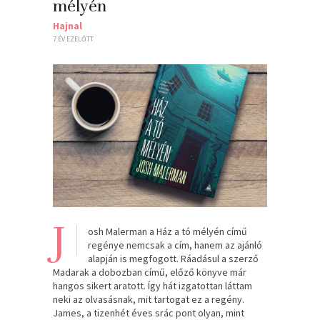
mélyén
Hajnal
7 ÉV EZELŐTT
J
osh Malerman a Ház a tó mélyén című
regénye nemcsak a cím, hanem az ajánló
alapján is megfogott. Ráadásul a szerző
Madarak a dobozban című, előző könyve már
hangos sikert aratott. Így hát izgatottan láttam
neki az olvasásnak, mit tartogat ez a regény.
James, a tizenhét éves srác pont olyan, mint