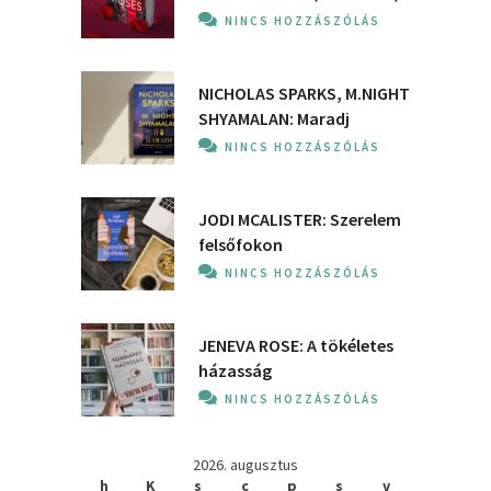
NINCS HOZZÁSZÓLÁS
NICHOLAS SPARKS, M.NIGHT
SHYAMALAN: Maradj
NINCS HOZZÁSZÓLÁS
JODI MCALISTER: Szerelem
felsőfokon
NINCS HOZZÁSZÓLÁS
JENEVA ROSE: A ​tökéletes
házasság
NINCS HOZZÁSZÓLÁS
2026. augusztus
h
K
s
c
p
s
v