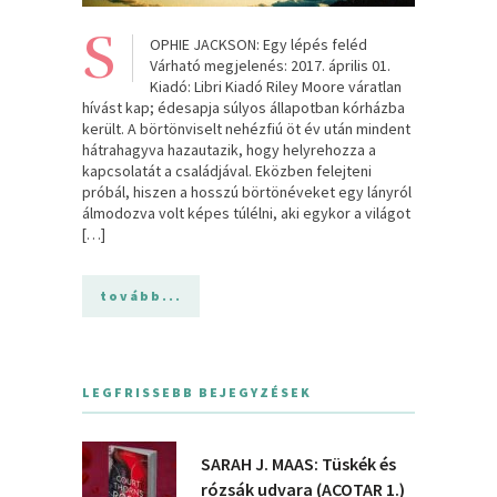
S
OPHIE JACKSON: Egy lépés feléd
Várható megjelenés: 2017. április 01.
Kiadó: Libri Kiadó Riley Moore váratlan
hívást kap; édesapja súlyos állapotban kórházba
került. A börtönviselt nehézfiú öt év után mindent
hátrahagyva hazautazik, hogy helyrehozza a
kapcsolatát a családjával. Eközben felejteni
próbál, hiszen a hosszú börtönéveket egy lányról
álmodozva volt képes túlélni, aki egykor a világot
[…]
tovább...
LEGFRISSEBB BEJEGYZÉSEK
SARAH J. MAAS: Tüskék és
rózsák udvara (ACOTAR 1.)