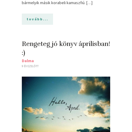
bármelyik másik korabeli kamaszfiú. […]
tovább...
Rengeteg jó könyv áprilisban!
:)
Dalma
9 ÉV EZELŐTT