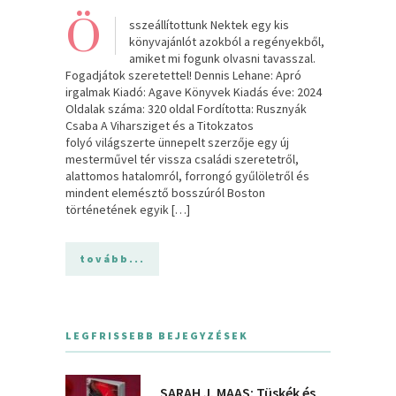
Ö
sszeállítottunk Nektek egy kis
könyvajánlót azokból a regényekből,
amiket mi fogunk olvasni tavasszal.
Fogadjátok szeretettel! Dennis Lehane: Apró ​
irgalmak Kiadó: Agave Könyvek Kiadás éve: 2024
Oldalak száma: 320 oldal Fordította: Rusznyák
Csaba A Viharsziget ​és a Titokzatos
folyó világszerte ünnepelt szerzője egy új
mesterművel tér vissza családi szeretetről,
alattomos hatalomról, forrongó gyűlöletről és
mindent elemésztő bosszúról Boston
történetének egyik […]
tovább...
LEGFRISSEBB BEJEGYZÉSEK
SARAH J. MAAS: Tüskék és