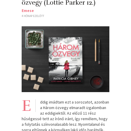
özvegy (Lottie Parker 12.)
Emese
4 HÓNAP EZELŐTT
E
ddig imádtam ezt a sorozatot, azonban
a Három özvegy elmaradt izgalomban
az eddigiektől. Az előző 11 rész
hűségessé tett az írónő iránt, így remélem, hogy
a folytatás színvonalasabb lesz. Nyomtalanul és
sorra eltűnnek a környéken lakó idős barátnők,