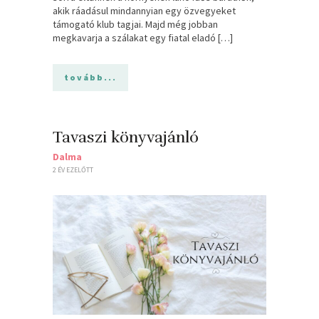
akik ráadásul mindannyian egy özvegyeket
támogató klub tagjai. Majd még jobban
megkavarja a szálakat egy fiatal eladó […]
tovább...
Tavaszi könyvajánló
Dalma
2 ÉV EZELŐTT