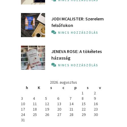
JODI MCALISTER: Szerelem
felsőfokon
NINCS HOZZÁSZÓLÁS
JENEVA ROSE: A ​tökéletes
házasság
NINCS HOZZÁSZÓLÁS
2026. augusztus
h
K
s
c
p
s
v
1
2
3
4
5
6
7
8
9
10
11
12
13
14
15
16
17
18
19
20
21
22
23
24
25
26
27
28
29
30
31