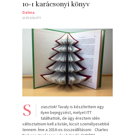
10-1 karácsonyi könyv
Dalma
10 ÉV EZELŐTT
S
ziasztok! Tavaly is készítettem egy
ilyen bejegyzést, melyet ITT
találhattok, de úgy éreztem idén
változtatnom kell a listán, kicsit személyesebbé
tennem. Íme a 2016-os összeállításom: Charles