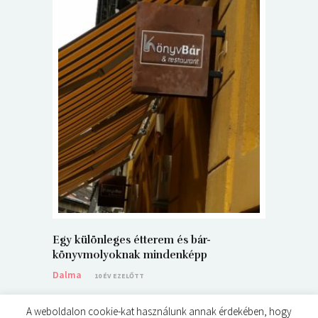
5+1 Kará
Dalma
9
Egy különleges étterem és bár-
könyvmolyoknak mindenképp
Dalma
10 ÉV EZELŐTT
A weboldalon cookie-kat használunk annak érdekében, hogy