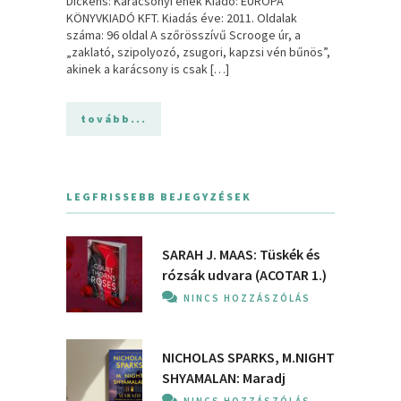
Dickens: Karácsonyi ének Kiadó: EURÓPA
KÖNYVKIADÓ KFT. Kiadás éve: 2011. Oldalak
száma: 96 oldal A szőrösszívű Scrooge úr, a
„zaklató, szipolyozó, zsugori, kapzsi vén bűnös”,
akinek a karácsony is csak […]
tovább...
LEGFRISSEBB BEJEGYZÉSEK
SARAH J. MAAS: Tüskék és
rózsák udvara (ACOTAR 1.)
NINCS HOZZÁSZÓLÁS
NICHOLAS SPARKS, M.NIGHT
SHYAMALAN: Maradj
NINCS HOZZÁSZÓLÁS