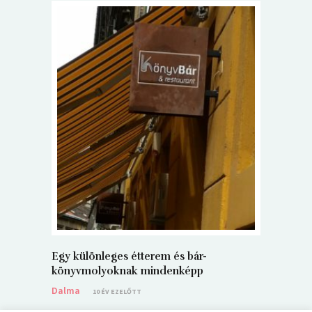
5+1 Kará
Dalma
9
Egy különleges étterem és bár-
könyvmolyoknak mindenképp
Dalma
10 ÉV EZELŐTT