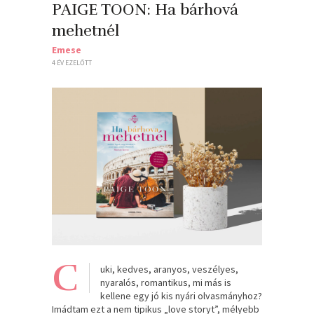
PAIGE TOON: Ha bárhová
mehetnél
Emese
4 ÉV EZELŐTT
C
uki, kedves, aranyos, veszélyes,
nyaralós, romantikus, mi más is
kellene egy jó kis nyári olvasmányhoz?
Imádtam ezt a nem tipikus „love storyt”, mélyebb