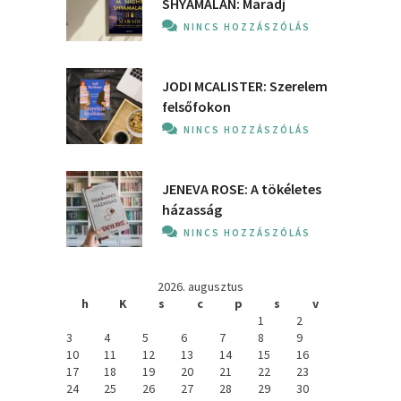
SHYAMALAN: Maradj
NINCS HOZZÁSZÓLÁS
JODI MCALISTER: Szerelem
felsőfokon
NINCS HOZZÁSZÓLÁS
JENEVA ROSE: A ​tökéletes
házasság
NINCS HOZZÁSZÓLÁS
2026. augusztus
h
K
s
c
p
s
v
1
2
3
4
5
6
7
8
9
10
11
12
13
14
15
16
17
18
19
20
21
22
23
24
25
26
27
28
29
30