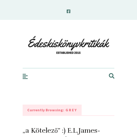
edeskiskonyvkritikak.hu
Currently Browsing:
GREY
„a Kötelező” :) E.L.James-