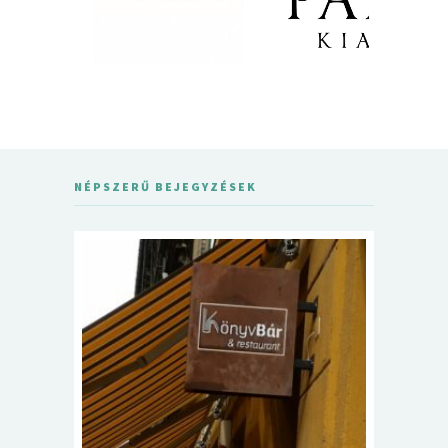
NÉPSZERŰ BEJEGYZÉSEK
5+1 Kará