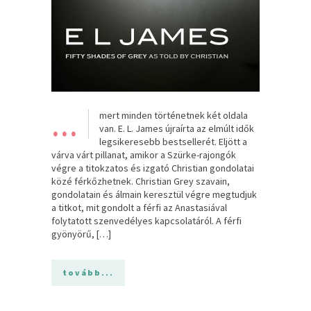
…
mert minden történetnek két oldala
van. E. L. James újraírta az elmúlt idők
legsikeresebb bestsellerét. Eljött a
várva várt pillanat, amikor a Szürke-rajongók
végre a titokzatos és izgató Christian gondolatai
közé férkőzhetnek. Christian Grey szavain,
gondolatain és álmain keresztül végre megtudjuk
a titkot, mit gondolt a férfi az Anastasiával
folytatott szenvedélyes kapcsolatáról. A férfi
gyönyörű, […]
tovább...