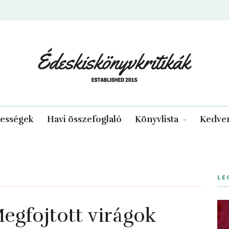
edeskiskonyvkritikak.hu
kességek
Havi összefoglaló
Könyvlista
Kedven
LE
gfojtott virágok