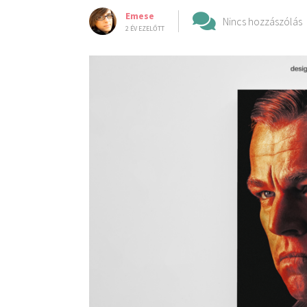
Emese
Nincs hozzászólás
2 ÉV EZELŐTT