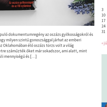
3
10
17
24
31
lapuló dokumentumregény az oszázs gyilkosságokról és
 hogy milyen szintű gonoszsággal járhat az emberi
« jú
z Oklahomában élő oszázs törzs volt a világ
tre száműzték őket már sokadszor, ami alatt, mint
üli mennyiségű és […]