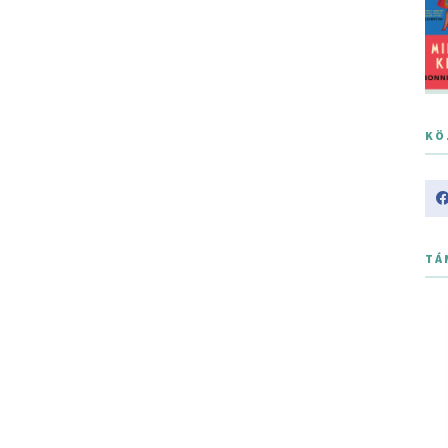
KÖ
TÁ