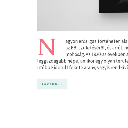
N
agyon erős igaz történeten a
az FBI születéséről, és arról,
mohóság. Az 1920-as években a
leggazdagabb népe, amikor egy olyan terüle
utóbb kiderült fekete arany, vagyis rendkív
tovább...