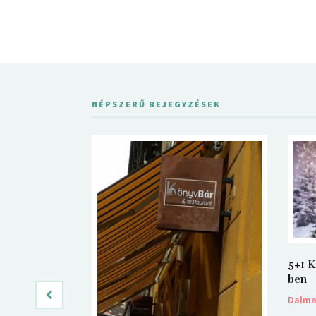
NÉPSZERŰ BEJEGYZÉSEK
5+1 K
ben
Dalm