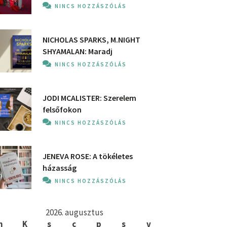
NINCS HOZZÁSZÓLÁS
NICHOLAS SPARKS, M.NIGHT
SHYAMALAN: Maradj
NINCS HOZZÁSZÓLÁS
JODI MCALISTER: Szerelem
felsőfokon
NINCS HOZZÁSZÓLÁS
JENEVA ROSE: A ​tökéletes
házasság
NINCS HOZZÁSZÓLÁS
2026. augusztus
h
K
s
c
p
s
v