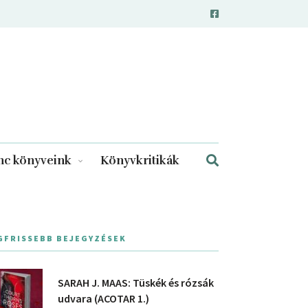
c könyveink
Könyvkritikák
GFRISSEBB BEJEGYZÉSEK
SARAH J. MAAS: Tüskék és rózsák
udvara (ACOTAR 1.)