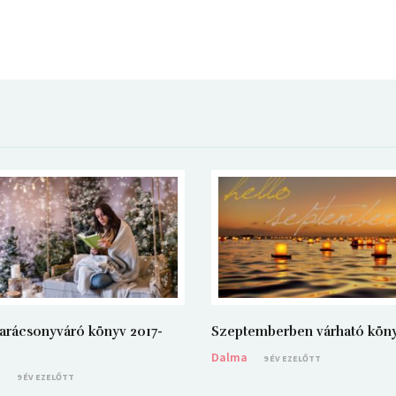
arácsonyváró könyv 2017-
Szeptemberben várható kön
Dalma
9 ÉV EZELŐTT
a
9 ÉV EZELŐTT