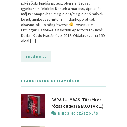
ill.későbbi kiadás is, lesz olyan is. Szóval
igyekszem felölelni Nektek a március, április és
május hónapokban megjelent/megjelenő művek
közül, amiket szerintem mindenképp el kell
olvasnotok. Jó böngészést!
Rosemarie
Eichinger: Esznek-e ​a halottak epertortát? Kiadó:
Kolibri Kiadó Kiadás éve: 2018. Oldalak száma:160
oldal […]
tovább...
LEGFRISSEBB BEJEGYZÉSEK
SARAH J. MAAS: Tüskék és
rózsák udvara (ACOTAR 1.)
NINCS HOZZÁSZÓLÁS