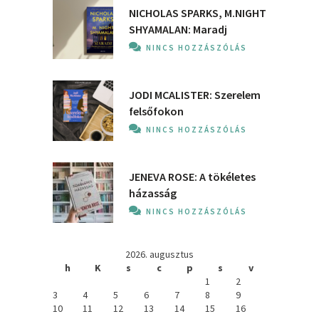
NICHOLAS SPARKS, M.NIGHT
SHYAMALAN: Maradj
NINCS HOZZÁSZÓLÁS
JODI MCALISTER: Szerelem
felsőfokon
NINCS HOZZÁSZÓLÁS
JENEVA ROSE: A ​tökéletes
házasság
NINCS HOZZÁSZÓLÁS
2026. augusztus
h
K
s
c
p
s
v
1
2
3
4
5
6
7
8
9
10
11
12
13
14
15
16