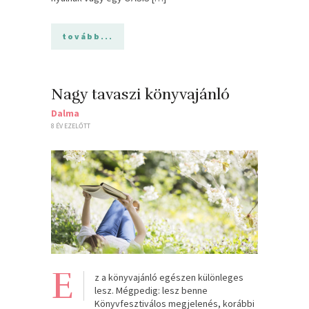
tovább...
Nagy tavaszi könyvajánló
Dalma
8 ÉV EZELŐTT
E
z a könyvajánló egészen különleges
lesz. Mégpedig: lesz benne
Könyvfesztiválos megjelenés, korábbi