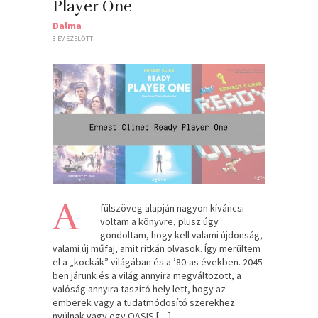
Player One
Dalma
8 ÉV EZELŐTT
A
fülszöveg alapján nagyon kíváncsi
voltam a könyvre, plusz úgy
gondoltam, hogy kell valami újdonság,
valami új műfaj, amit ritkán olvasok. Így merültem
el a „kockák” világában és a ’80-as években. 2045-
ben járunk és a világ annyira megváltozott, a
valóság annyira taszító hely lett, hogy az
emberek vagy a tudatmódosító szerekhez
nyúlnak vagy egy OASIS […]