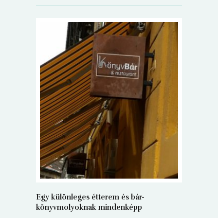
5+1 Kará
Dalma
9
Egy különleges étterem és bár-
könyvmolyoknak mindenképp