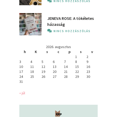
NINCS HOZZÁSZÓLÁS
JENEVA ROSE: A ​tökéletes
házasság
NINCS HOZZÁSZÓLÁS
2026. augusztus
h
K
s
c
p
s
v
1
2
3
4
5
6
7
8
9
10
11
12
13
14
15
16
17
18
19
20
21
22
23
24
25
26
27
28
29
30
31
« júl