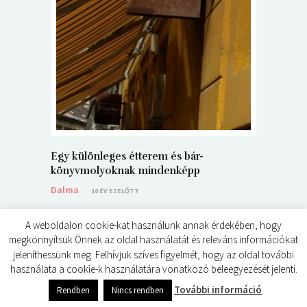
5+1 Kará
Dalma
9
Egy különleges étterem és bár-
könyvmolyoknak mindenképp
Dalma
10 ÉV EZELŐTT
A weboldalon cookie-kat használunk annak érdekében, hogy
megkönnyítsük Önnek az oldal használatát és releváns információkat
jeleníthessünk meg. Felhívjuk szíves figyelmét, hogy az oldal további
használata a cookie-k használatára vonatkozó beleegyezését jelenti.
© ÉDES KIS KÖNYVKRITIKÁK 2024
További információ
Rendben
Nincs rendben