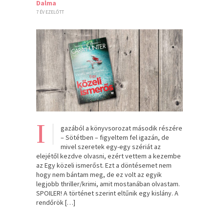
Dalma
7 ÉV EZELŐTT
I
gazából a könyvsorozat második részére
– Sötétben – figyeltem fel igazán, de
mivel szeretek egy-egy szériát az
elejétől kezdve olvasni, ezért vettem a kezembe
az Egy közeli ismerőst. Ezt a döntésemet nem
hogy nem bántam meg, de ez volt az egyik
legjobb thriller/krimi, amit mostanában olvastam.
SPOILER! A történet szerint eltűnik egy kislány. A
rendőrök […]