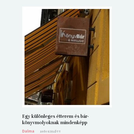
5+1 Kará
Dalma
9
Egy különleges étterem és bár-
könyvmolyoknak mindenképp
Dalma
10 ÉV EZELŐTT