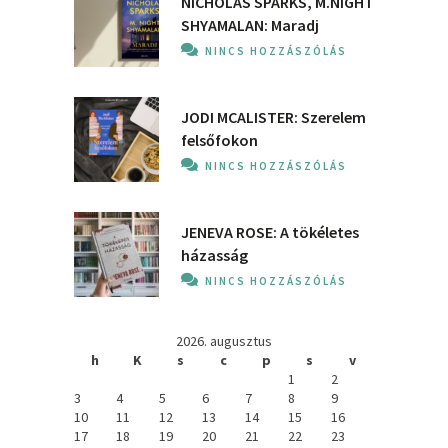
NICHOLAS SPARKS, M.NIGHT
SHYAMALAN: Maradj
NINCS HOZZÁSZÓLÁS
JODI MCALISTER: Szerelem
felsőfokon
NINCS HOZZÁSZÓLÁS
JENEVA ROSE: A ​tökéletes
házasság
NINCS HOZZÁSZÓLÁS
2026. augusztus
h
K
s
c
p
s
v
1
2
3
4
5
6
7
8
9
10
11
12
13
14
15
16
17
18
19
20
21
22
23