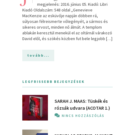
megjelenés: 2016. június 05. Kiadó: Libri
Kiadó Oldalszám: 548 oldal „Genevieve
MacKenzie az esküvője napján döbben rá,
súlyosan félreismerte vőlegényét, a sármos és
sikeres orvost, minden nő álmát. A templom
ablakán keresztül menekül el az oltárnál várakozó
David elől, és szökés közben fut bele legjobb […]
tovább...
LEGFRISSEBB BEJEGYZÉSEK
SARAH J. MAAS: Tüskék és
rózsák udvara (ACOTAR 1.)
NINCS HOZZÁSZÓLÁS