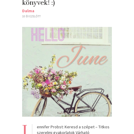
könyvek! :)
Dalma
10 ÉV EZELŐTT
J
ennifer Probst: Keresd a szépet – Titkos
szerelmi gyakorlatok Várható