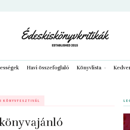
edeskiskonyvkritikak.hu
kességek
Havi összefoglaló
Könyvlista
Kedven
I KÖNYVFESZTIVÁL
LE
 könyvajánló