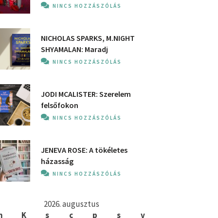
NINCS HOZZÁSZÓLÁS
NICHOLAS SPARKS, M.NIGHT
SHYAMALAN: Maradj
NINCS HOZZÁSZÓLÁS
JODI MCALISTER: Szerelem
felsőfokon
NINCS HOZZÁSZÓLÁS
JENEVA ROSE: A ​tökéletes
házasság
NINCS HOZZÁSZÓLÁS
2026. augusztus
h
K
s
c
p
s
v