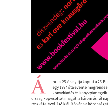
Á
prilis 25-én nyitja kapuit a 26.
egy 1994 óta évente megrendeze
könyvkiadás és könyvpiac egyik
ország képviselteti magát, a három és fél n
részvételével. 145 kiállító várja a közönsége