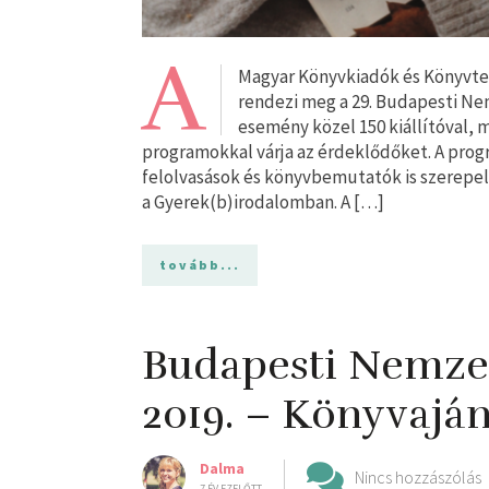
A
Magyar Könyvkiadók és Könyvter
rendezi meg a 29. Budapesti Nem
esemény közel 150 kiállítóval, m
programokkal várja az érdeklődőket. A prog
felolvasások és könyvbemutatók is szerepe
a Gyerek(b)irodalomban. A […]
tovább...
Budapesti Nemzet
2019. – Könyvaján
Dalma
Nincs hozzászólás
7 ÉV EZELŐTT