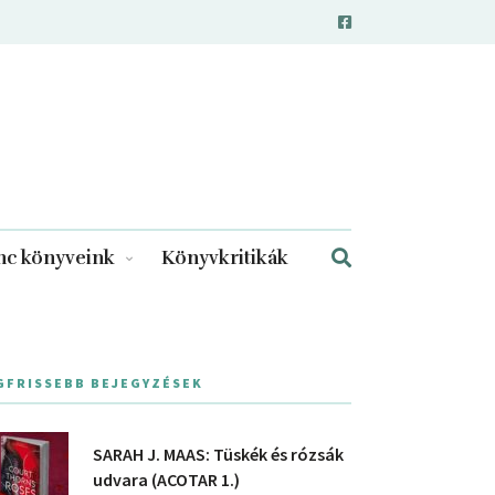
c könyveink
Könyvkritikák
GFRISSEBB BEJEGYZÉSEK
SARAH J. MAAS: Tüskék és rózsák
udvara (ACOTAR 1.)