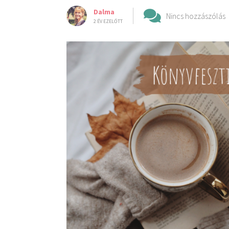
Dalma
Nincs hozzászólás
2 ÉV EZELŐTT