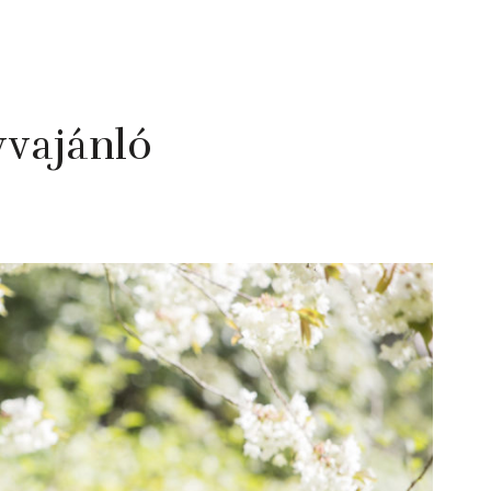
yvajánló