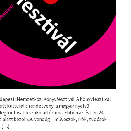
 Budapesti Nemzetközi Könyvfesztivál. A Könyvfesztivál
tt kulturális rendezvény; a magyar nyelvű
 legfontosabb szakmai fóruma. Ebben az évben 24
ap alatt közel 850 vendég – művészek, írók, tudósok –
t […]