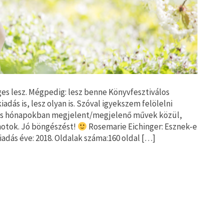
es lesz. Mégpedig: lesz benne Könyvfesztiválos
adás is, lesz olyan is. Szóval igyekszem felölelni
ájus hónapokban megjelent/megjelenő művek közül,
notok. Jó böngészést!
Rosemarie Eichinger: Esznek-e
Kiadás éve: 2018. Oldalak száma:160 oldal […]