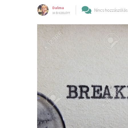
Dalma
Nincs hozzászólás
10 ÉV EZELŐTT