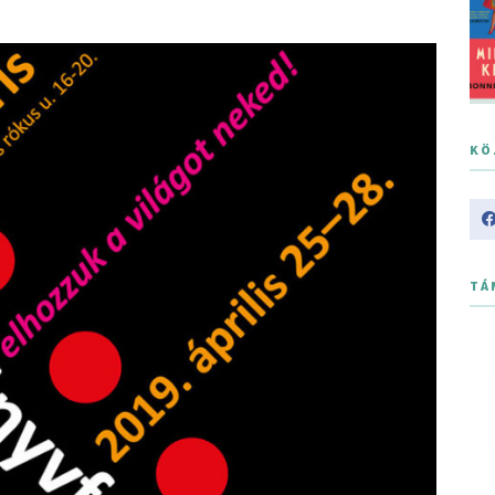
KÖ
TÁ