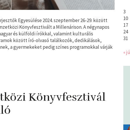
3
10
jesztők Egyesülése 2024. szeptember 26-29. között
17
zetközi Könyvfesztivált a Millenárison. A négynapos
24
agyar és külföldi írókkal, valamint kulturális
31
ramok között író-olvasó találkozók, dedikálások,
lnek, a gyermekeket pedig színes programokkal várják
« jú
közi Könyvfesztivál
ló