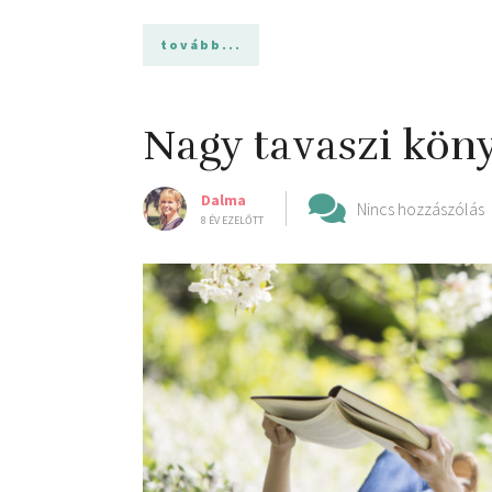
tovább...
Nagy tavaszi kön
Dalma
Nincs hozzászólás
8 ÉV EZELŐTT