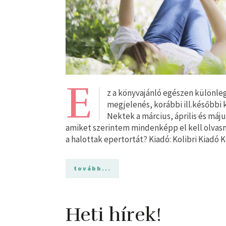
E
z a könyvajánló egészen különleg
megjelenés, korábbi ill.későbbi ki
Nektek a március, április és m
amiket szerintem mindenképp el kell olvas
​a halottak epertortát? Kiadó: Kolibri Kiadó 
tovább...
Heti hírek!