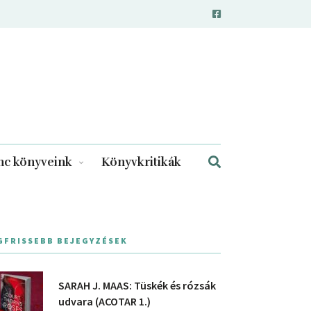
c könyveink
Könyvkritikák
GFRISSEBB BEJEGYZÉSEK
SARAH J. MAAS: Tüskék és rózsák
udvara (ACOTAR 1.)