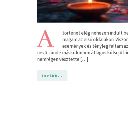
A
történet elég nehezen indult b
magam az első oldalakon. Viszo
események és tényleg faltam az 
nevű, ámde máskülönben átlagos külsejű lány.
nemrégen vesztette […]
tovább...