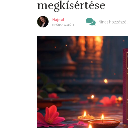
megkísértése
Hajnal
Nincs hozzászól
8 HÓNAP EZELŐTT