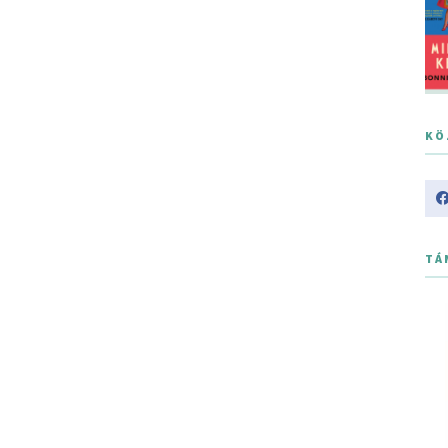
KÖ
TÁ