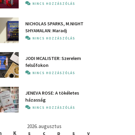
NINCS HOZZÁSZÓLÁS
NICHOLAS SPARKS, M.NIGHT
SHYAMALAN: Maradj
NINCS HOZZÁSZÓLÁS
JODI MCALISTER: Szerelem
felsőfokon
NINCS HOZZÁSZÓLÁS
JENEVA ROSE: A ​tökéletes
házasság
NINCS HOZZÁSZÓLÁS
2026. augusztus
h
K
s
c
p
s
v