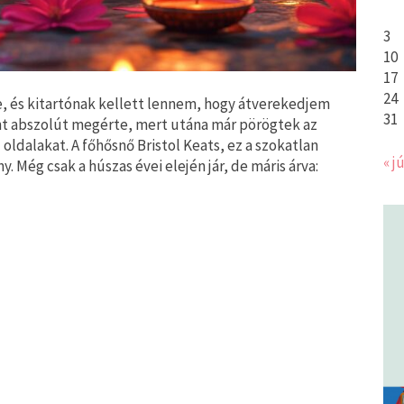
3
10
17
24
e, és kitartónak kellett lennem, hogy átverekedjem
31
nt abszolút megérte, mert utána már pörögtek az
oldalakat. A főhősnő Bristol Keats, ez a szokatlan
« jú
 Még csak a húszas évei elején jár, de máris árva: