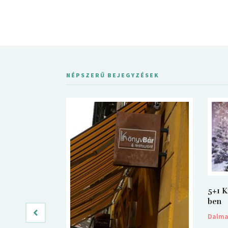
NÉPSZERŰ BEJEGYZÉSEK
5+1 K
ben
Dalm