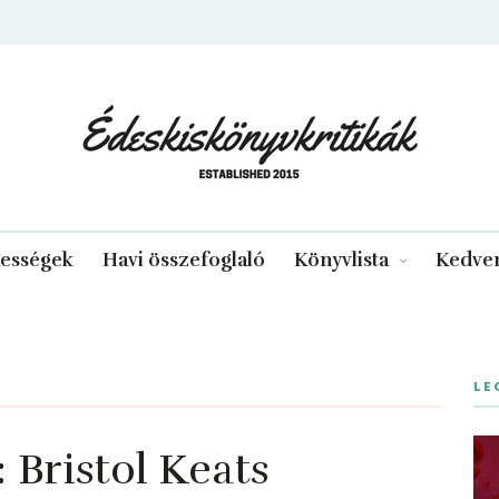
edeskiskonyvkritikak.hu
kességek
Havi összefoglaló
Könyvlista
Kedven
LE
Bristol Keats