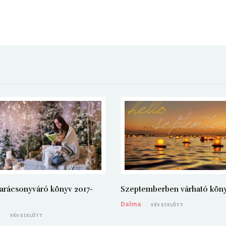
arácsonyváró könyv 2017-
Szeptemberben várható kön
Dalma
9 ÉV EZELŐTT
a
9 ÉV EZELŐTT