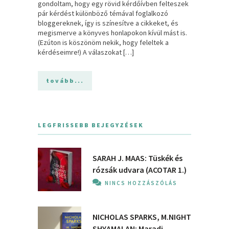
gondoltam, hogy egy rövid kérdőívben felteszek
pár kérdést különböző témával foglalkozó
bloggereknek, így is színesítve a cikkeket, és
megismerve a könyves honlapokon kívül mást is.
(Ezúton is köszönöm nekik, hogy feleltek a
kérdéseimre!) A válaszokat […]
tovább...
LEGFRISSEBB BEJEGYZÉSEK
SARAH J. MAAS: Tüskék és
rózsák udvara (ACOTAR 1.)
NINCS HOZZÁSZÓLÁS
NICHOLAS SPARKS, M.NIGHT
SHYAMALAN: Maradj