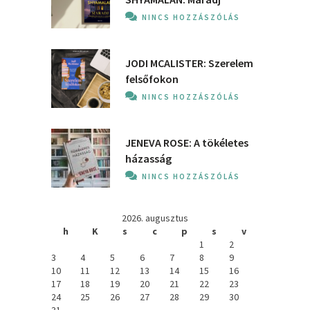
NINCS HOZZÁSZÓLÁS
JODI MCALISTER: Szerelem
felsőfokon
NINCS HOZZÁSZÓLÁS
JENEVA ROSE: A ​tökéletes
házasság
NINCS HOZZÁSZÓLÁS
2026. augusztus
h
K
s
c
p
s
v
1
2
3
4
5
6
7
8
9
10
11
12
13
14
15
16
17
18
19
20
21
22
23
24
25
26
27
28
29
30
31