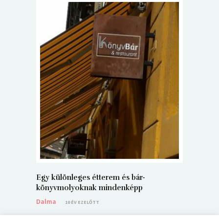
5+1 Kará
Dalma
9
Egy különleges étterem és bár-
könyvmolyoknak mindenképp
Dalma
10 ÉV EZELŐTT