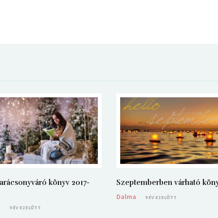
arácsonyváró könyv 2017-
Szeptemberben várható kön
Dalma
9 ÉV EZELŐTT
a
9 ÉV EZELŐTT