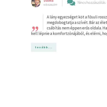
Dalma
Nincs hozzászólás
9 ÉV EZELŐTT
„
A lány egyezséget köt a fősuli ross
megdobogtatja a szívét. Bár az éle
csábítás nem éppen erős oldala. Ha 
kell lépnie a komfortzónájából, és elérni, 
tovább...