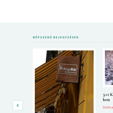
NÉPSZERŰ BEJEGYZÉSEK
5+1 K
ben
Dalm