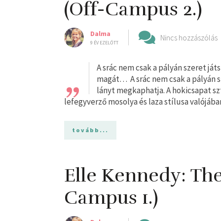
(Off-Campus 2.)
Dalma
Nincs hozzászólás
9 ÉV EZELŐTT
„
A ​srác nem csak a pályán szeret j
magát… A srác nem csak a pályán 
lányt megkaphatja. A hokicsapat szt
lefegyverző mosolya és laza stílusa valójába
tovább...
Elle Kennedy: The 
Campus 1.)