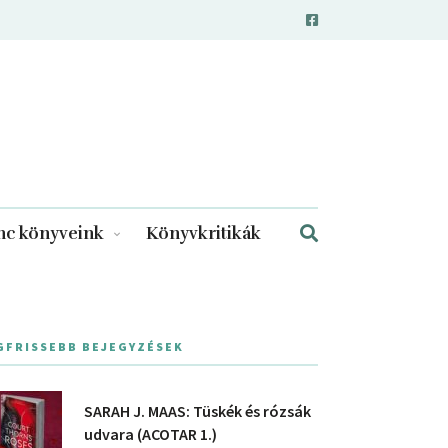
c könyveink
Könyvkritikák
GFRISSEBB BEJEGYZÉSEK
SARAH J. MAAS: Tüskék és rózsák
udvara (ACOTAR 1.)