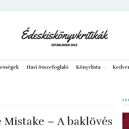
edeskiskonyvkritikak.hu
kességek
Havi összefoglaló
Könyvlista
Kedven
LE
 Mistake – A baklövés