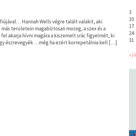
3
10
zfiújával… Hannah Wells végre talált valakit, aki
17
t más területein magabiztosan mozog, a szex és a
24
fel akarja hívni magára a kiszemelt srác figyelmét, ki
31
hogy észrevegyék …még ha ezért korrepetálnia kell […]
« jú