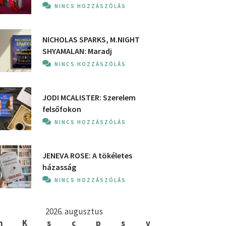
NINCS HOZZÁSZÓLÁS
NICHOLAS SPARKS, M.NIGHT
SHYAMALAN: Maradj
NINCS HOZZÁSZÓLÁS
JODI MCALISTER: Szerelem
felsőfokon
NINCS HOZZÁSZÓLÁS
JENEVA ROSE: A ​tökéletes
házasság
NINCS HOZZÁSZÓLÁS
2026. augusztus
h
K
s
c
p
s
v