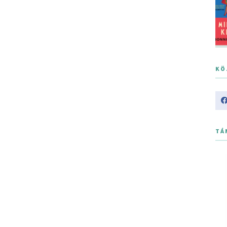
KÖ
TÁ