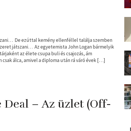
átszani… De ezúttal kemény ellenféllel találja szemben
szeret játszani… Az egyetemista John Logan bármelyik
árjaként az élete csupa buli és csajozás, ám
n csak álca, amivel a diploma után rá váró évek […]
​Deal – Az üzlet (Off-