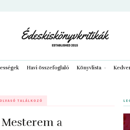
edeskiskonyvkritikak.hu
kességek
Havi összefoglaló
Könyvlista
Kedven
-OLVASÓ TALÁLKOZÓ
LE
Mesterem ​a