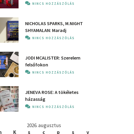
NINCS HOZZÁSZÓLÁS
NICHOLAS SPARKS, M.NIGHT
SHYAMALAN: Maradj
NINCS HOZZÁSZÓLÁS
JODI MCALISTER: Szerelem
felsőfokon
NINCS HOZZÁSZÓLÁS
JENEVA ROSE: A ​tökéletes
házasság
NINCS HOZZÁSZÓLÁS
2026. augusztus
h
K
s
c
p
s
v