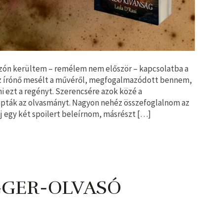
ón kerültem – remélem nem először – kapcsolatba a
az írónő mesélt a művéről, megfogalmazódott bennem,
 ezt a regényt. Szerencsére azok közé a
apták az olvasmányt. Nagyon nehéz összefoglalnom az
j egy két spoilert beleírnom, másrészt […]
OGGER-OLVASÓ