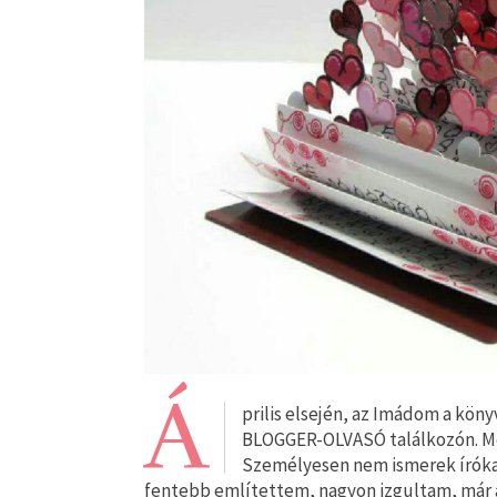
Á
prilis elsején, az Imádom a kön
BLOGGER-OLVASÓ találkozón. M
Személyesen nem ismerek írókat
fentebb említettem, nagyon izgultam, már a