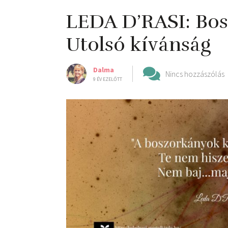
LEDA D’RASI: Bos
Utolsó kívánság
Dalma
Nincs hozzászólás
9 ÉV EZELŐTT