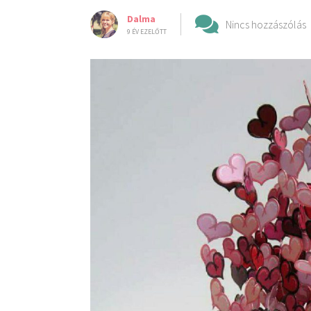
Dalma
Nincs hozzászólás
9 ÉV EZELŐTT