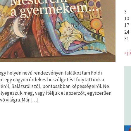
3
10
17
24
31
« jú
gy helyen nevű rendezvényen találkoztam Földi
em egy nagyon érdekes beszélgetést folytattunk a
éről, Balázsról szól, pontosabban képességeiről. Ne
élyegezzük meg, vagy ítéljük el a szerzőt, egyszerűen
ő világra. Már […]