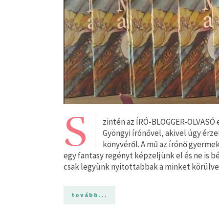
S
zintén az ÍRÓ-BLOGGER-OLVASÓ e
Gyöngyi írónővel, akivel úgy érz
könyvéről. A mű az írónő gyermek
egy fantasy regényt képzeljünk el és ne is b
csak legyünk nyitottabbak a minket körülvev
tovább...