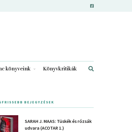
c könyveink
Könyvkritikák
GFRISSEBB BEJEGYZÉSEK
SARAH J. MAAS: Tüskék és rózsák
udvara (ACOTAR 1.)