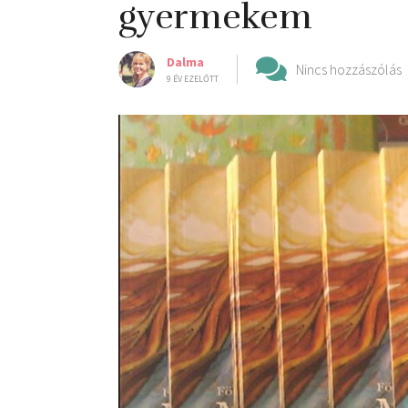
gyermekem
Dalma
Nincs hozzászólás
9 ÉV EZELŐTT