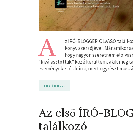
A
z ÍRÓ-BLOGGER-OLVASÓ találkoz
könyv szerzőjével. Már amikor 
hogy nagyon szeretném elolvasni
“kiválasztottak” közé kerültem, akik megk
eseményeket és leírni, mert egyrészt muszá
tovább...
Az első ÍRÓ-BL
találkozó