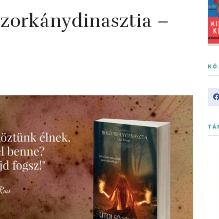
zorkánydinasztia –
KÖ
TÁ