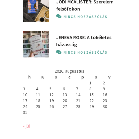
JODI MCALISTER: Szerelem
felsőfokon
NINCS HOZZÁSZÓLÁS
JENEVA ROSE: A ​tökéletes
házasság
NINCS HOZZÁSZÓLÁS
2026. augusztus
h
K
s
c
p
s
v
1
2
3
4
5
6
7
8
9
10
11
12
13
14
15
16
17
18
19
20
21
22
23
24
25
26
27
28
29
30
31
« júl