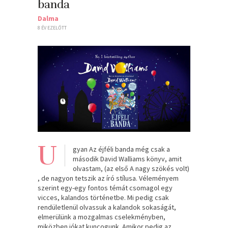
banda
Dalma
8 ÉV EZELŐTT
U
gyan Az éjféli banda még csak a
második David Walliams könyv, amit
olvastam, (az első A nagy szökés volt)
, de nagyon tetszik az író stílusa. Véleményem
szerint egy-egy fontos témát csomagol egy
vicces, kalandos történetbe. Mi pedig csak
rendületlenül olvassuk a kalandok sokaságát,
elmerülünk a mozgalmas cselekményben,
miközben jókat kuncogunk. Amikor pedig az