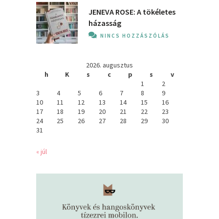
JENEVA ROSE: A ​tökéletes
házasság
NINCS HOZZÁSZÓLÁS
2026. augusztus
h
K
s
c
p
s
v
1
2
3
4
5
6
7
8
9
10
11
12
13
14
15
16
17
18
19
20
21
22
23
24
25
26
27
28
29
30
31
« júl