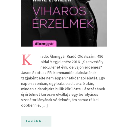
K
iadó: Álomgyár Kiadó Oldalszám: 496
oldal Megjelenés: 2016. „Szenvedély
nélkül lehet élni, de vajon érdemes?
Jason Scott az FBI kommandós alakulatának
tagjaként élte nem éppen hétköznapi életét. Egy
napon azonban, egy balul elsült akció után,
minden a darabjaira hullik körülötte. Létezésének
új értelmet keresve elvállalja egy befolyásos
szenátor lányának védelmét, ám hamar rá kell
döbbennie, […]
tovább...