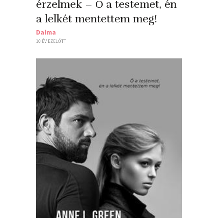
érzelmek – Ő a testemet, én
a lelkét mentettem meg!
Dalma
10 ÉV EZELŐTT