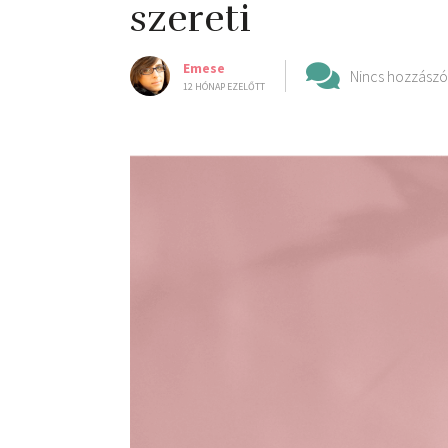
szereti
Emese
Nincs hozzászó
12 HÓNAP EZELŐTT