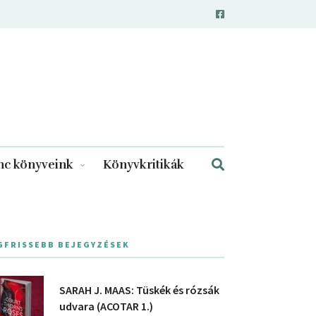
c könyveink
Könyvkritikák
GFRISSEBB BEJEGYZÉSEK
SARAH J. MAAS: Tüskék és rózsák
udvara (ACOTAR 1.)