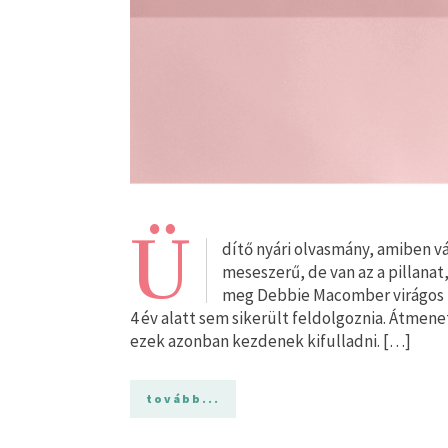
Ü
dítő nyári olvasmány, amiben vá
meseszerű, de van az a pillanat,
meg Debbie Macomber virágos k
4 év alatt sem sikerült feldolgoznia. Átmene
ezek azonban kezdenek kifulladni. […]
tovább...