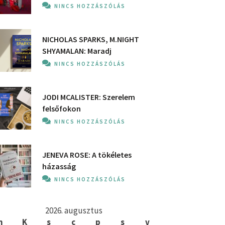
NINCS HOZZÁSZÓLÁS
NICHOLAS SPARKS, M.NIGHT
SHYAMALAN: Maradj
NINCS HOZZÁSZÓLÁS
JODI MCALISTER: Szerelem
felsőfokon
NINCS HOZZÁSZÓLÁS
JENEVA ROSE: A ​tökéletes
házasság
NINCS HOZZÁSZÓLÁS
2026. augusztus
h
K
s
c
p
s
v