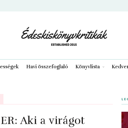
edeskiskonyvkritikak.hu
kességek
Havi összefoglaló
Könyvlista
Kedven
LE
: Aki a virágot