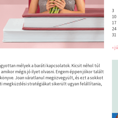
3
10
17
24
31
« jú
gyottan mélyek a baráti kapcsolatok. Kicsit néhol túl
 amikor mégis jó ilyet olvasni. Engem éppen jókor talált
önyve. Joan váratlanul megözvegyült, és ezt a sokkot
ti megküzdési stratégiákat sikerült ugyan felállítania,