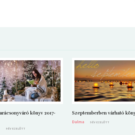
arácsonyváró könyv 2017-
Szeptemberben várható kön
Dalma
9 ÉV EZELŐTT
a
9 ÉV EZELŐTT