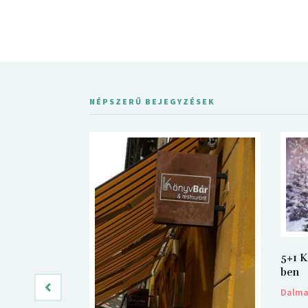
NÉPSZERŰ BEJEGYZÉSEK
5+1 K
ben
Dalm