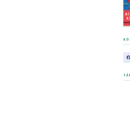
KÖ
TÁ