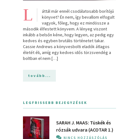
L
áttál már ennél csodálatosabb borítójú
könyvet? Én nem, így bevallom elfogult
vagyok, főleg, hogy ez mindössze a
második élfestett könyvem. A lényeg viszont
inkább a belsőn kéne, hogy legyen, az pedig egy
kedves és egyben brutális történetet takar.
Cassie Andrews a könyvesbolti eladók átlagos
életét éli, amíg egy kedves idős törzsvendég a
boltban el nem […]
tovább...
LEGFRISSEBB BEJEGYZÉSEK
SARAH J. MAAS: Tüskék és
rózsák udvara (ACOTAR 1.)
NINCS HOZZÁSZÓLÁS