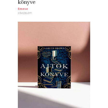
könyve
Emese
2 ÉV EZELŐTT