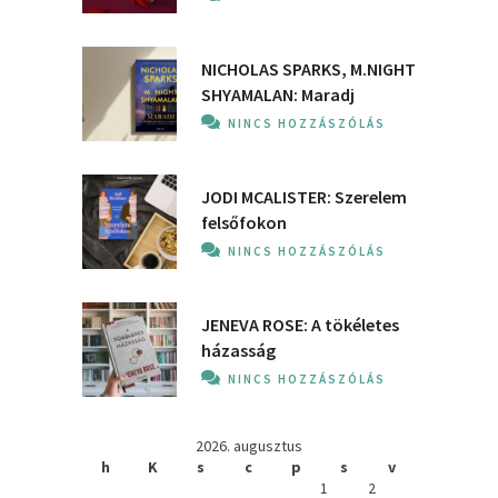
NICHOLAS SPARKS, M.NIGHT
SHYAMALAN: Maradj
NINCS HOZZÁSZÓLÁS
JODI MCALISTER: Szerelem
felsőfokon
NINCS HOZZÁSZÓLÁS
JENEVA ROSE: A ​tökéletes
házasság
NINCS HOZZÁSZÓLÁS
2026. augusztus
h
K
s
c
p
s
v
1
2